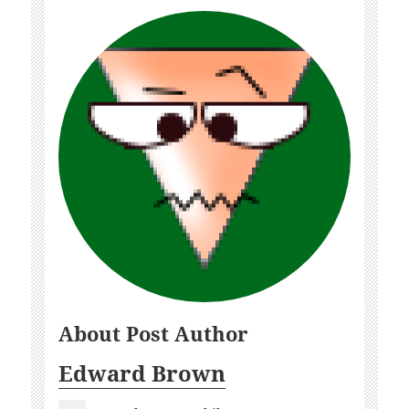
About Post Author
Edward Brown