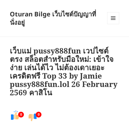
Oturan Bilge เว็บไซต์ปัญญาที่
นั่งอยู่
เมนู
และวิด
เจ็ต
เว็บแม่ pussy888fun เวปไซต์
ตรง สล็อตสำหรับมือใหม่: เข้าใจ
ง่าย เล่นได้ไว ไม่ต้องเดาเยอะ
เครดิตฟรี Top 33 by Jamie
pussy888fun.lol 26 February
2569 คาสิโน
0
0