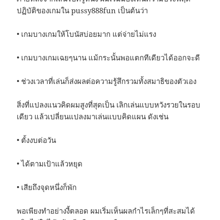
ปฏิบัติของเกมใน pussy888fun เป็นต้นว่า
• เกมบางเกมให้โบนัสบ่อยมาก แต่จ่ายไม่แรง
• เกมบางเกมเฉยๆนาน แม้กระนั้นพอแตกทีเดียวได้ออกจะดี
• ช่วงเวลาที่เล่นก็ส่งผลต่อความรู้สึกรวมทั้งสมาธิของตัวเอง
สิ่งที่แปลงแนวคิดผมสูงที่สุดเป็น เลิกเล่นแบบหวังรวยในรอบ
เดียว แล้วเปลี่ยนแปลงมาเล่นแบบคิดแผน ดังเช่น
• ตั้งงบต่อวัน
• ได้ตามเป้าแล้วหยุด
• เสียถึงจุดหนึ่งก็พัก
พอเพียงทำอย่างงี้ตลอด ผมเริ่มเห็นผลกำไรเล็กๆที่สะสมได้