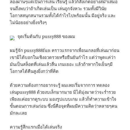
ลองผ่านๆแต่เป็นการเล่น เรียนรู้ แล้วก็สังเกตอย่างสม่ำเสมอ
จนถึงพบว่าถ้าเกิดเล่นเป็น เล่นถูกจังหวะ รวมทั้งมีวินัย
โอกาสสนุกสนานรวมทั้งได้กำไรไปพร้อมนั้น มีอยู่จริง และ
ไม่น้อยอย่างยิ่งจริงๆ
จุดเริ่มต้นกับ pussy888 ของผม
ผมรู้จัก pussy888fun คราวแรกจากเพื่อนเกลอที่เล่นมาก่อน
เขามิได้บอกในเชิงอวดรวยหรือยืนยันกำไร แต่ว่าพูดแค่ว่า
มันเป็นสล็อตที่เล่นแล้วลื่น เกมเยอะ แล้วถ้าหากใจเย็นๆมี
โอกาสได้คืนสูงยิ่งกว่าที่คิด
ด้วยความต้องการอยากจะรู้ ผมเลยเริ่มจากการ ทดลอง
เล่นpussy888 ด้วยงบเล็กมากมาย มิได้มุ่งมาดว่าจะร่ำรวย
เพียงแค่อยากดูระบบ มองรูปแบบเกม แล้วก็ทำความเข้าใจ
ขั้นตอนการเล่นก่อน ซึ่งนี่คือจุดที่ผมมีความคิดว่าหลายๆคน
มักละเลย
ความรู้สึกแรกเมื่อได้เล่นจริง