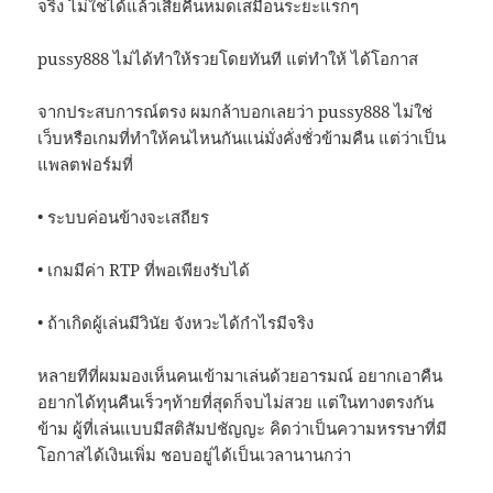
จริง ไม่ใช่ได้แล้วเสียคืนหมดเสมือนระยะแรกๆ
pussy888 ไม่ได้ทำให้รวยโดยทันที แต่ทำให้ ได้โอกาส
จากประสบการณ์ตรง ผมกล้าบอกเลยว่า pussy888 ไม่ใช่
เว็บหรือเกมที่ทำให้คนไหนกันแน่มั่งคั่งชั่วข้ามคืน แต่ว่าเป็น
แพลตฟอร์มที่
• ระบบค่อนข้างจะเสถียร
• เกมมีค่า RTP ที่พอเพียงรับได้
• ถ้าเกิดผู้เล่นมีวินัย จังหวะได้กำไรมีจริง
หลายทีที่ผมมองเห็นคนเข้ามาเล่นด้วยอารมณ์ อยากเอาคืน
อยากได้ทุนคืนเร็วๆท้ายที่สุดก็จบไม่สวย แต่ในทางตรงกัน
ข้าม ผู้ที่เล่นแบบมีสติสัมปชัญญะ คิดว่าเป็นความหรรษาที่มี
โอกาสได้เงินเพิ่ม ชอบอยู่ได้เป็นเวลานานกว่า