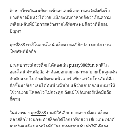
ถ้าหากใครกันแน่คิดจะเข้ามาเล่นด้วยความหวังมั่งคั่งเร็ว
บางทีอาจผิดหวังได้ง่าย แม้กระนั้นถ้าหากคิดว่าเป็นความ
เพลิดเพลินที่มีโอกาสสร้างรายได้พิเศษ ผมคิดว่าที่นี่ตอบ
ปัญหา
พุซซี่888 คาสิโนออนไลน์ สล็อต เกมส์ ยิงปลา ตกปลา บน
โทรศัพท์มือถือ
ประสบการณ์ตรงที่ผมได้ลองเล่น pussy888fun คาสิโน
ออนไลน์ ผ่านมือถือ จำต้องบอกเลยว่าความสบายเป็นจุดเด่น
อันดับแรก ไม่ต้องเปิดคอมพิวเตอร์ เพียงแค่จับโทรศัพท์มือ
ถือขึ้นมาก็เข้าเล่นได้ทันที หน้าเว็บแล้วก็แอปออกแบบมาให้
ใช้งานง่าย โหลดไว ไม่กระตุก ถึงแม้ใช้อินเทอร์เน็ตมือถือ
ก็ตาม
ในส่วนของ
พุซซี่888
เกมมีให้เลือกมากมาย ตั้งแต่สล็อต
คลาสสิกไปจนกระทั่งสล็อตวิดีโอกราฟิกสวย เสียงเอฟเฟกต์
สมจริงสมจัง ผมถูกใจที่มีโหมดทดสอบเล่น ทำให้ได้ลอง