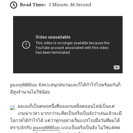
Read Time:
5 Minute, 46 Second
pussy888fun จังหวะสนุกสนานและก็ได้กำไรไปพร้อมกันก็
มีสูงจำนวนไม่ใช่น้อย
ผมเองก็เป็นคนๆหนึ่งที่มองเกมสล็อตออนไลน์เป็นแค่
เกมฆ่าเวลา มากกว่าจะคิดเป็นจริงเป็นจังว่าเล่นแล้วจะมี
โอกาสได้กำไรได้ แต่ว่าทุกๆอย่างเริ่มแปรไปเมื่อวันที่ผมได้
ทราบจักกับ
pussy888fun
แบบเป็นจริงเป็นจัง ไม่ใช่แค่ทด