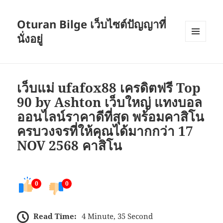
Oturan Bilge เว็บไซต์ปัญญาที่
นั่งอยู่
เมนู
และวิด
เจ็ต
เว็บแม่ ufafox88 เครดิตฟรี Top
90 by Ashton เว็บใหญ่ แทงบอล
ออนไลน์ราคาดีที่สุด พร้อมคาสิโน
ครบวงจรที่ให้คุณได้มากกว่า 17
NOV 2568 คาสิโน
0
0
Read Time:
4 Minute, 35 Second