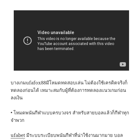
บางเกมufafox88มีโหมดทดสอบเล่น ไม่ต้องใช้เครดิตจริงก็
ทดลองก่อนได้ เหมาะสมกับผู้ที่ต้องการทดลองแนวเกมก่อน
ลงเงิน
• โหมดพนันกีฬาแบบครบวงจร สำหรับสายบอลแล้วก็กีฬาทุก
จำพวก
ufabet
มีระบบระเบียบพนันกีฬาที่น่าใช้งานมากมาย บอล