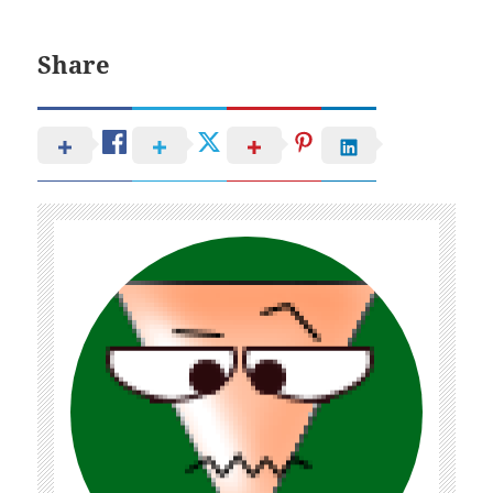
Share