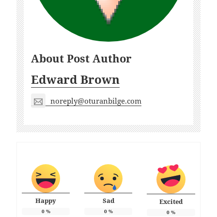
About Post Author
Edward Brown
noreply@oturanbilge.com
Happy
Sad
Excited
0
%
0
%
0
%