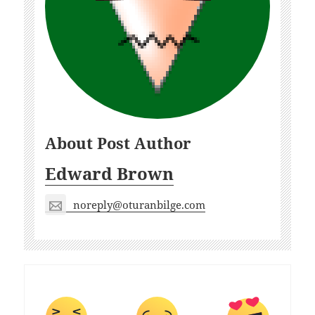
About Post Author
Edward Brown
noreply@oturanbilge.com