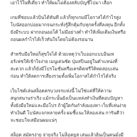
เอาไว้ในที่เดียว ทำให้ผมไม่ต้องสลับบัญชีไปมา เลือก
เกมที่ชอบแล้วปั่นได้ทันที แล้วก็ทุกเกมมีโอกาสได้กำไรสูง
โบนัสออกบ่อยมากจนกระทั่งรู้สึกคุ้มกับทุกครั้งที่ลงทุน อีกทั้ง
ยังมีระบบ ฝากถอนออโต้ ไม่มีอย่างต่ำ ทำให้เพิ่มเติมเงินหรือ
ถอนผลกำไรได้เร็วทันใจโดยไม่ต้องรอนาน
สำหรับมือใหม่ก็สุขใจได้ ด้วยเหตุว่าเว็บออกแบบอินเท
อร์เฟซให้เข้าใจง่าย เมนูเด่นชัด ปุ่มสปินอยู่ในตำแหน่งที่
สะดวก แล้วก็ยังมีโปรโมชั่นหรือเครดิตฟรีให้ทดสอบเล่น
ก่อน ทำให้ลดการเสี่ยงรวมทั้งเพิ่มโอกาสได้กำไรได้จริง
เว็บไซต์เล่นสล็อตครบวงจรแห่งนี้ ไม่ใช่แค่ที่ให้ความ
สนุกสนานร่าเริง แม้กระนั้นยังเป็นแหล่งทำเงินที่ตอบปัญหา
ทั้งยังมือใหม่และมือโปร ถ้าผู้ใดกันกำลังมองหา เว็บที่เล่นง่าย
ทำเงินดี โบนัสแจกหลายครั้ง ผมชี้แนะให้ลองเล่น การันตีว่า
จะชอบใจเสมือนผมแน่ๆ
สล็อต สมัครง่าย จ่ายจริง ไม่ล็อคยูส เล่นแล้วลุ้นเป็นคนมั่งมี