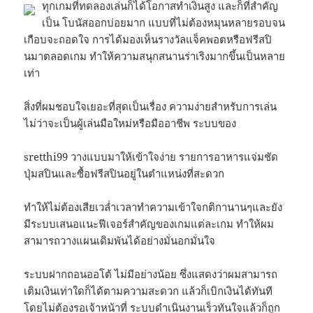
ทุกเกมที่ทดลองเล่นก็ได้โอกาสทำเงินสูง และก็ที่สำคัญ
เป็น โบนัสออกบ่อยมาก แบบที่ไม่ต้องหมุนหลายรอบจน
เกือบจะถอดใจ การได้มองเห็นรางวัลแจ็คพอตหรือฟรีสปิ
นมาตลอดเกม ทำให้ความสนุกสนานร่าเริงมากขึ้นเป็นหลาย
เท่า
สิ่งที่ผมชอบใจเยอะที่สุดเป็นเรื่อง ความง่ายสำหรับการเล่น
ไม่ว่าจะเป็นผู้เล่นมือใหม่หรือมืออาชีพ ระบบของ
sretthi99 วางแบบมาให้เข้าใจง่าย รายการอาหารแจ่มชัด
ปุ่มสปินและซื้อฟรีสปินอยู่ในตำแหน่งที่สะดวก
ทำให้ไม่ต้องเสียเวล่ำเวลาทำความเข้าใจกติกานานๆและยัง
มีระบบเสนอแนะฟีเจอร์สำคัญของเกมแต่ละเกม ทำให้ผม
สามารถวางแผนเดิมพันได้อย่างมั่นอกมั่นใจ
ระบบฝากถอนออโต้ ไม่มีอย่างน้อย ซึ่งแสดงว่าผมสามารถ
เติมเงินเท่าใดก็ได้ตามความสะดวก แล้วก็เบิกเงินได้ทันที
โดยไม่ต้องรอเจ้าหน้าที่ ระบบดำเนินงานเร็วทันใจแล้วก็ถูก