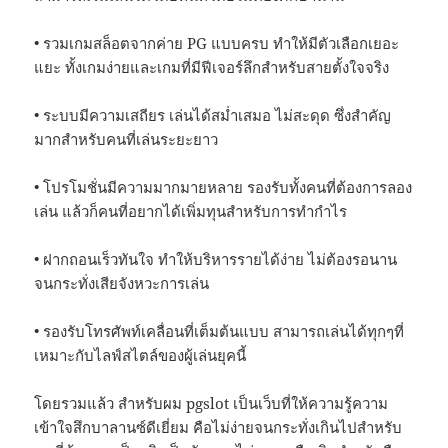
• รวมเกมสล็อตจากค่าย PG แบบครบ ทำให้มีตัวเลือกเยอะ
แยะ ทั้งเกมง่ายและเกมที่มีฟีเจอร์ลึกสำหรับสายตั้งใจจริง
• ระบบมีความเสถียร เล่นได้สม่ำเสมอ ไม่สะดุด ซึ่งสำคัญ
มากสำหรับคนที่เล่นระยะยาว
• โปรโมชั่นมีความมากมายหลาย รองรับทั้งคนที่ต้องการลอง
เล่น แล้วก็คนที่อยากได้เพิ่มทุนสำหรับการทำกำไร
• ฝากถอนเร็วทันใจ ทำให้บริหารรายได้ง่าย ไม่ต้องรอนาน
จนกระทั่งเสียจังหวะการเล่น
• รองรับโทรศัพท์เคลื่อนที่เต็มต้นแบบ สามารถเล่นได้ทุกๆที่
เหมาะกับไลฟ์สไตล์ของผู้เล่นยุคนี้
โดยรวมแล้ว สำหรับผม pgslot เป็นเว็บที่ให้ความรู้ความ
เข้าใจสึกบาลานซ์ดีเยี่ยม คือไม่ง่ายจนกระทั่งเกินไปสำหรับ