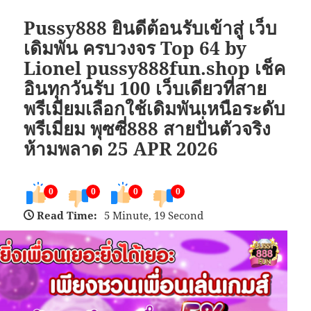
Pussy888 ยินดีต้อนรับเข้าสู่ เว็บ
เดิมพัน ครบวงจร Top 64 by
Lionel pussy888fun.shop เช็ค
อินทุกวันรับ 100 เว็บเดียวที่สาย
พรีเมียมเลือกใช้เดิมพันเหนือระดับ
พรีเมี่ยม พุซซี่888 สายปั่นตัวจริง
ห้ามพลาด 25 APR 2026
0
0
0
0
Read Time:
5 Minute, 19 Second