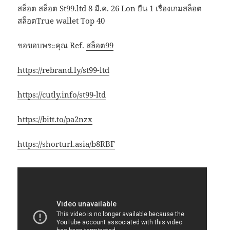
สล็อต สล็อต St99.ltd 8 มี.ค. 26 Lon ยืน 1 เรื่องเกมสล็อต
สล็อตTrue wallet Top 40
ขอขอบพระคุณ Ref.
สล็อต99
https://rebrand.ly/st99-ltd
https://cutly.info/st99-ltd
https://bitt.to/pa2nzx
https://shorturl.asia/b8RBF