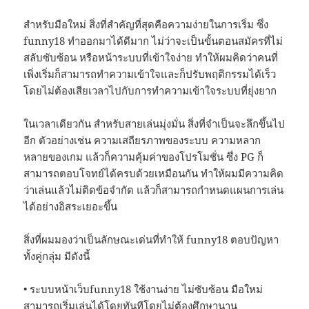
สำหรับมือใหม่ สิ่งที่สำคัญที่สุดคือความง่ายในการเริ่ม ซึ่ง
funny18 ทำออกมาได้ดีมาก ไม่ว่าจะเป็นขั้นตอนสมัครที่ไม่
สลับซับซ้อน หรือหน้าระบบที่เข้าใจง่าย ทำให้ผมคิดว่าคนที่
เพิ่งเริ่มก็สามารถทำความเข้าใจและก็ปรับพฤติกรรมได้เร็ว
โดยไม่ต้องเสียเวลาไปกับการทำความเข้าใจระบบที่ยุ่งยาก
ในเวลาเดียวกัน สำหรับสายเล่นมุ่งมั่น สิ่งที่จำเป็นจะลึกขึ้นไป
อีก ตัวอย่างเช่น ความเสถียรภาพของระบบ ความหลาก
หลายของเกม แล้วก็ความคุ้มค่าของโปรโมชั่น ซึ่ง PG ก็
สามารถตอบโจทย์ได้ครบด้วยเหมือนกัน ทำให้ผมมีความคิด
ว่าเล่นแล้วไม่ติดข้อจำกัด แล้วก็สามารถกำหนดแผนการเล่น
ได้อย่างอิสระเยอะขึ้น
สิ่งที่ผมมองว่าเป็นลักษณะเด่นที่ทำให้ funny18 ตอบปัญหา
ทั้งคู่กลุ่ม มีดังนี้
• ระบบหน้าเว็บfunny18 ใช้งานง่าย ไม่ซับซ้อน มือใหม่
สามารถเริ่มเล่นได้โดยทันทีโดยไม่ต้องศึกษานาน