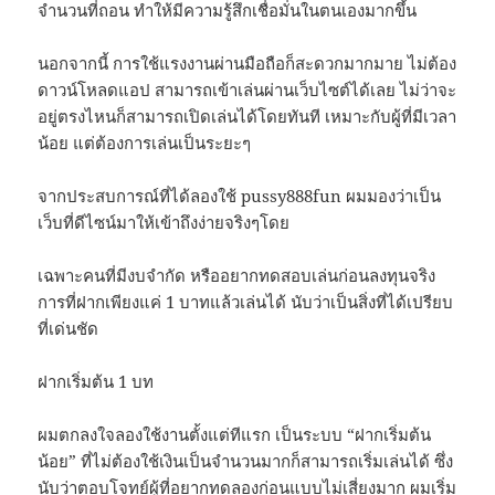
จำนวนที่ถอน ทำให้มีความรู้สึกเชื่อมั่นในตนเองมากขึ้น
นอกจากนี้ การใช้แรงงานผ่านมือถือก็สะดวกมากมาย ไม่ต้อง
ดาวน์โหลดแอป สามารถเข้าเล่นผ่านเว็บไซต์ได้เลย ไม่ว่าจะ
อยู่ตรงไหนก็สามารถเปิดเล่นได้โดยทันที เหมาะกับผู้ที่มีเวลา
น้อย แต่ต้องการเล่นเป็นระยะๆ
จากประสบการณ์ที่ได้ลองใช้ pussy888fun ผมมองว่าเป็น
เว็บที่ดีไซน์มาให้เข้าถึงง่ายจริงๆโดย
เฉพาะคนที่มีงบจำกัด หรืออยากทดสอบเล่นก่อนลงทุนจริง
การที่ฝากเพียงแค่ 1 บาทแล้วเล่นได้ นับว่าเป็นสิ่งที่ได้เปรียบ
ที่เด่นชัด
ฝากเริ่มต้น 1 บท
ผมตกลงใจลองใช้งานตั้งแต่ทีแรก เป็นระบบ “ฝากเริ่มต้น
น้อย” ที่ไม่ต้องใช้เงินเป็นจำนวนมากก็สามารถเริ่มเล่นได้ ซึ่ง
นับว่าตอบโจทย์ผู้ที่อยากทดลองก่อนแบบไม่เสี่ยงมาก ผมเริ่ม