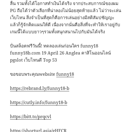
ลื่น รวมทั้งได้โอกาสทำเงินได้จริง จากประสบการณ์ของผม
PG ถือได้ว่าตัวเลือกที่น่าลองไม่น้อยสุดท้ายแล้ว ไม่ว่าจะเล่น
เว็บไหน สิ่งจำเป็นที่สุดก็คือการเล่นอย่างมีสติสัมปชัญญะ
แล้วก็รู้จักคิดแผนให้ดี เนื่องจากนั่นคือสิ่งที่จะทำให้เราอยู่กับ
เกมนี้ได้แบบยาวๆรวมทั้งสนุกสนานไปกับมันได้จริง
ปั่นสล็อตฟรีวันนี้! ทดลองเล่นก่อนใคร funny18
funny18b.com 19 April 26 Anglea คาสิโนออนไลน์
pgslot เว็บไหนดี Top 53
ขอขอบพระคุณwebsite
funny18
https://rebrand.ly/funny18-b
https://cutly.info/funny18-b
https://bitt.to/prqcvl
https://shorturl.asia/gHFCR