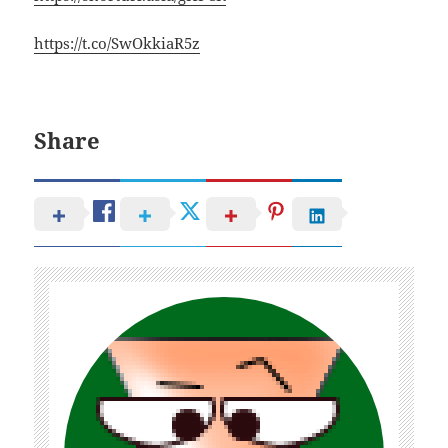
https://t.co/SwOkkiaR5z
Share