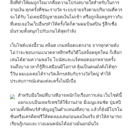
สิ่งที่ทำให้ผมถูกใจมากคือความโปร่งสบายใสสำหรับในการ
จ่ายเงิน ทุกครั้งที่ชนะรางวัล ระบบจ่ายจริงตามปริมาณที่ควร
จะได้รับ ไม่เคยมีปัญหายอดเงินไม่เข้า หรือถูกล็อคยูสราวกับ
ที่เคยเจอในเว็บอื่นๆทำให้ครั้งใดก็ตามผมปั่นสปิน รู้สึกเชื่อ
มั่นรวมทั้งสนุกไปกับเกมได้สุดกำลัง
เว็บไซต์แห่งนี้รวม สล็อต เกมสล็อตแตกง่าย จากทุกค่ายดัง
ไม่ว่าจะชอบเกมแนวคลาสสิกหรือวิดีโอสล็อตยุคใหม่ ก็เลือก
เล่นได้ตามความพอใจ โบนัสและแจ็คพอตออกหลายครั้ง
จนถึงบางเวลาก็รู้สึกเสมือนมีโอกาส ลุ้นเป็นคนมั่งคั่งได้ทุก
วี่วัน ผมเองเคยได้รางวัลเล็กๆสลับกับรางวัลใหญ่ ทำให้
ประสบการณ์เล่นแต่ละครั้งไม่มีเบื่อ
สำหรับมือใหม่ที่บางทีอาจหนักใจเรื่องการเล่น เว็บไซต์นี้
ออกแบบอินเทอร์เฟซให้ใช้งานง่าย มีเมนูแจ่มชัด ปุ่มสปิ
นรวมทั้งฟีพบร์สำคัญอยู่ในตำแหน่งที่สบาย แล้วก็ยังมีโปรโม
ชั่นหรือเครดิตฟรีให้ทดลองเล่นก่อนลงเงินจริง ทำให้สามารถ
เรียนรู้เกมและวางแผนพนันได้อย่างมั่นอกมั่นใจ