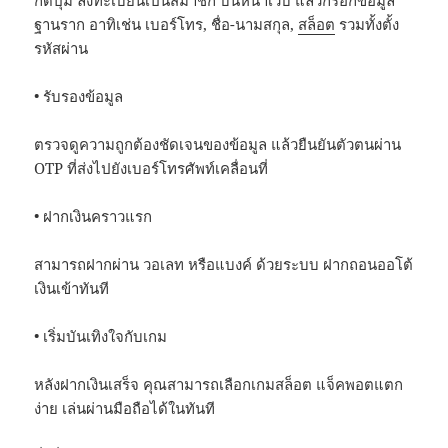
กดปุ่ม ลงทะเบียนเป็นสมาชิก บนหน้าเว็บ แล้วกรอกข้อมูล
ฐานราก อาทิเช่น เบอร์โทร, ชื่อ-นามสกุล,
สล็อต
รวมทั้งตั้ง
รหัสผ่าน
• รับรองข้อมูล
ตรวจดูความถูกต้องชัดเจนของข้อมูล แล้วยืนยันตัวตนผ่าน
OTP ที่ส่งไปยังเบอร์โทรศัพท์เคลื่อนที่
• ฝากเงินคราวแรก
สามารถฝากผ่าน วอเลท หรือแบงค์ ด้วยระบบ ฝากถอนออโต้
เงินเข้าทันที
• เริ่มบันเทิงใจกับเกม
หลังฝากเงินเสร็จ คุณสามารถเลือกเกมสล็อต แจ็คพอตแตก
ง่าย เล่นผ่านมือถือได้ในทันที