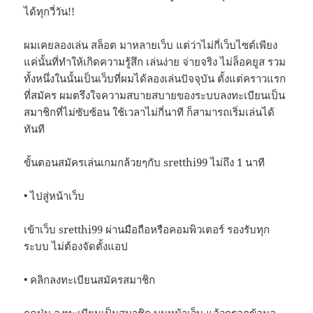
ได้ทุกวี่วัน!!
ผมเคยลองเล่น สล็อต มาหลายเว็บ แต่ว่าไม่กี่เว็บไซต์เพียง
แค่นั้นที่ทำให้เกิดความรู้สึก เล่นง่าย จ่ายจริง ไม่ล็อคยูส รวม
ทั้งหนึ่งในนั้นเป็นเว็บที่ผมได้ลองเล่นปัจจุบัน ตั้งแต่คราวแรก
ที่สมัคร ผมตรึงใจความสบายสบายของระบบลงทะเบียนเป็น
สมาชิกที่ไม่ซับซ้อน ใช้เวลาไม่กี่นาที ก็สามารถเริ่มเล่นได้
ทันที
ขั้นตอนสมัครเล่นเกมกล้วยๆกับ sretthi99 ไม่ถึง 1 นาที
• ไปสู่หน้าเว็บ
เข้าเว็บ sretthi99 ผ่านมือถือหรือคอมพิวเตอร์ รองรับทุก
ระบบ ไม่ต้องจัดตั้งแอป
• คลิกลงทะเบียนสมัครสมาชิก