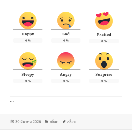
Happy
Sad
Excited
0
%
0
%
0
%
Sleepy
Angry
Surprise
0
%
0
%
0
%
…
เขียน
หมวด
ป้าย
30 มีนาคม 2026
สล็อต
สล็อต
เมื่อ
หมู่
กำกับ