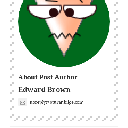
About Post Author
Edward Brown
noreply@oturanbilge.com