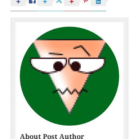
About Post Author