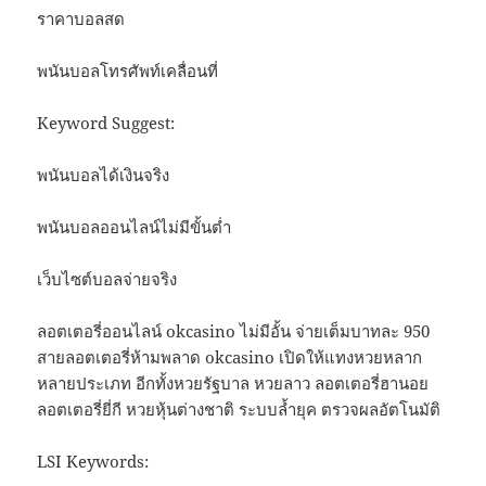
ราคาบอลสด
พนันบอลโทรศัพท์เคลื่อนที่
Keyword Suggest:
พนันบอลได้เงินจริง
พนันบอลออนไลน์ไม่มีขั้นต่ำ
เว็บไซต์บอลจ่ายจริง
ลอตเตอรี่ออนไลน์ okcasino ไม่มีอั้น จ่ายเต็มบาทละ 950
สายลอตเตอรี่ห้ามพลาด okcasino เปิดให้แทงหวยหลาก
หลายประเภท อีกทั้งหวยรัฐบาล หวยลาว ลอตเตอรี่ฮานอย
ลอตเตอรี่ยี่กี หวยหุ้นต่างชาติ ระบบล้ำยุค ตรวจผลอัตโนมัติ
LSI Keywords: