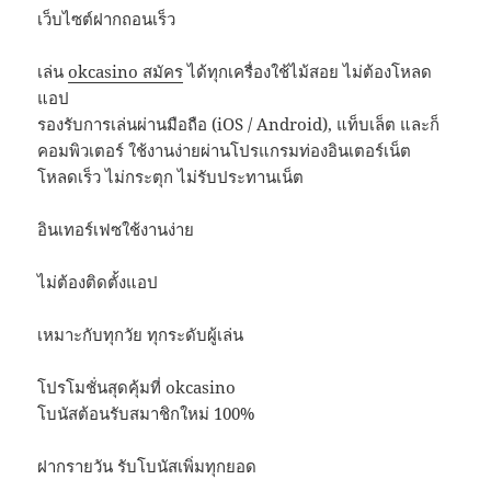
เว็บไซต์ฝากถอนเร็ว
เล่น
okcasino สมัคร
ได้ทุกเครื่องใช้ไม้สอย ไม่ต้องโหลด
แอป
รองรับการเล่นผ่านมือถือ (iOS / Android), แท็บเล็ต และก็
คอมพิวเตอร์ ใช้งานง่ายผ่านโปรแกรมท่องอินเตอร์เน็ต
โหลดเร็ว ไม่กระตุก ไม่รับประทานเน็ต
อินเทอร์เฟซใช้งานง่าย
ไม่ต้องติดตั้งแอป
เหมาะกับทุกวัย ทุกระดับผู้เล่น
โปรโมชั่นสุดคุ้มที่ okcasino
โบนัสต้อนรับสมาชิกใหม่ 100%
ฝากรายวัน รับโบนัสเพิ่มทุกยอด