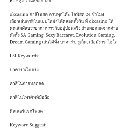
RTP สูง โบนัสออกบ่อย
okcasino คาสิโนสด ครบทุกโต๊ะ ไลฟ์สด 24 ชั่วโมง
เลือกเล่นคาสิโนแบบใหม่ๆได้ตลอดทั้งวัน ที่ okcasino ให้
คุณสัมผัสบรรยากาศราวกับอยู่บ่อนจริง ถ่ายทอดสดจากค่าย
ดังทั้ง SA Gaming, Sexy Baccarat, Evolution Gaming,
Dream Gaming เล่นได้ทั้ง บาคาร่า, รูเล็ต, เสือมังกร, ไฮโล
LSI Keywords:
บาคาร่าเว็บตรง
คาสิโนถ่ายทอดสด
คาสิโนโทรศัพท์มือถือ
ดีลเลอร์แจกไพ่สด
Keyword Suggest: