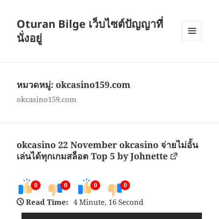
Oturan Bilge เว็บไซต์ปัญญาที่
นั่งอยู่
เมนู
และวิด
เจ็ต
หมวดหมู่:
okcasino159.com
okcasino159.com
okcasino 22 November okcasino จ่ายไม่อั้น
เล่นได้ทุกเกมสล็อต Top 5 by Johnette
0
0
0
0
Read Time:
4 Minute, 16 Second