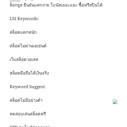
ล็อกยูส ยืนยันแตกง่าย โบนัสเยอะแยะ ซื้อฟรีสปินได้
LSI Keywords:
สล็อตแตกหนัก
สล็อตไม่ผ่านเอเย่นต์
เว็บสล็อตวอเลท
สล็อตมือถือได้เงินจริง
Keyword Suggest:
สล็อตไม่มีอย่างต่ำ
ทดสอบเล่นสล็อตฟรี