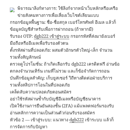
พิจารณาลิงก์ทางการ: ใช้ลิงก์จากหน้าเว็บหลักหรือเครือ
ข่ายสังคมทางการเพื่อเลี่ยงเว็บไซต์เลียนแบบ
กรอกข้อมูลพื้นฐาน: ชื่อ-ชื่อสกุล เบอร์โทรศัพท์ อีเมล แล้วก็
ข้อมูลบัญชีสำหรับเพื่อการฝากถอน (ถ้าหากมี)
รับรอง OTP:
dgb222 เข้าสู่ระบบ
กรอกรหัสที่ส่งมายังเบอร์
มือถือหรืออีเมลเพื่อรับรองตัวตน
ตั้งรหัสผ่านที่ปลอดภัย: ผสมตัวอักษรตัวใหญ่-เล็ก จำนวน
รวมทั้งสัญลักษณ์
ตรวจดูโปรโมชั่น: ถ้าเกิดเลือกรับ dgb222 เครดิตฟรี อ่านข้อ
ตกลงจำนวนเทิร์น เกมที่ไม่รวม และก็ข้อจำกัดการถอน
บันทึกข้อมูลสำคัญ: เก็บยูสเซอร์ วิถีทางติดต่อฝ่ายบริการ
รวมทั้งสลิปการโอนในที่ปลอดภัย
เคล็ดลับความปลอดภัยตอนสมัคร
อย่าใช้รหัสผ่านซ้ำกับบัญชีอีเมลหรือบัญชีธนาคาร
เปิดใช้งานการยืนยันสองชั้น (2FA) แม้แพลตฟอร์มรองรับ
อ่านหลักการความเป็นส่วนตัวก่อนรับรองสมัคร
หัวข้อ 2 — เข้าสู่ระบบ: แนวทาง
dgb222
เข้าระบบ แล้วก็
การจัดการกับปัญหา