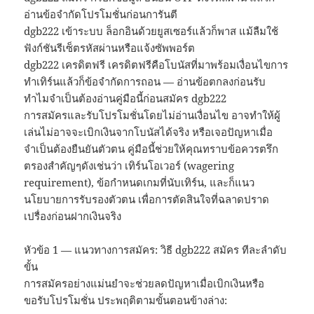
อ่านข้อจำกัดโปรโมชั่นก่อนการันตี
dgb222 เข้าระบบ ล็อกอินด้วยยูสเซอร์แล้วก็พาส แม้ลืมใช้
ฟังก์ชันรีเซ็ตรหัสผ่านหรือแจ้งซัพพอร์ต
dgb222 เครดิตฟรี เครดิตฟรีคือโบนัสที่มาพร้อมเงื่อนไขการ
ทำเทิร์นแล้วก็ข้อจำกัดการถอน — อ่านข้อตกลงก่อนรับ
ทำไมจำเป็นต้องอ่านคู่มือนี้ก่อนสมัคร dgb222
การสมัครและรับโปรโมชั่นโดยไม่อ่านเงื่อนไข อาจทำให้ผู้
เล่นไม่อาจจะเบิกเงินจากโบนัสได้จริง หรือเจอปัญหาเมื่อ
จำเป็นต้องยืนยันตัวตน คู่มือนี้ช่วยให้คุณทราบข้อควรตรึก
ตรองสำคัญๆดังเช่นว่า เทิร์นโอเวอร์ (wagering
requirement), ข้อกำหนดเกมที่นับเทิร์น, และก็แนว
นโยบายการรับรองตัวตน เพื่อการตัดสินใจที่ฉลาดปราด
เปรื่องก่อนฝากเงินจริง
หัวข้อ 1 — แนวทางการสมัคร: วิธี dgb222 สมัคร ทีละลำดับ
ขั้น
การสมัครอย่างแม่นยำจะช่วยลดปัญหาเมื่อเบิกเงินหรือ
ขอรับโปรโมชั่น ประพฤติตามขั้นตอนข้างล่าง: