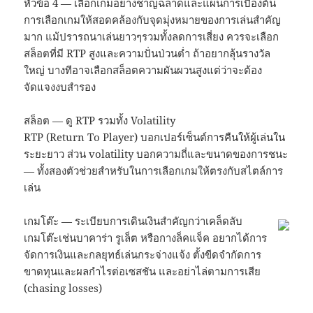
หัวข้อ 4 — เลือกเกมอย่างชาญฉลาดและแผนการเบื้องต้น
การเลือกเกมให้สอดคล้องกับจุดมุ่งหมายของการเล่นสำคัญ
มาก แม้ปรารถนาเล่นยาวๆรวมทั้งลดการเสี่ยง ควรจะเลือก
สล็อตที่มี RTP สูงและความปั่นป่วนต่ำ ถ้าอยากลุ้นรางวัล
ใหญ่ บางทีอาจเลือกสล็อตความผันผวนสูงแต่ว่าจะต้อง
จัดแจงงบสำรอง
สล็อต — ดู RTP รวมทั้ง Volatility
RTP (Return To Player) บอกเปอร์เซ็นต์การคืนให้ผู้เล่นใน
ระยะยาว ส่วน volatility บอกความถี่และขนาดของการชนะ
— ทั้งสองตัวช่วยสำหรับในการเลือกเกมให้ตรงกับสไตล์การ
เล่น
เกมโต๊ะ — ระเบียบการเดินเงินสำคัญกว่าเคล็ดลับ
เกมโต๊ะเช่นบาคาร่า รูเล็ต หรือกางล็คแจ็ค อยากได้การ
จัดการเงินและกลยุทธ์เล่นกระจ่างแจ้ง ตั้งขีดจำกัดการ
ขาดทุนและผลกำไรต่อเซสชัน และอย่าไล่ตามการเสีย
(chasing losses)