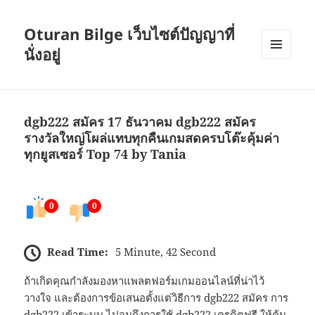
Oturan Bilge เว็บไซต์ปัญญาที่
นั่งอยู่
เมนู
และวิด
เจ็ต
dgb222 สมัคร 17 ธันวาคม dgb222 สมัคร
รางวัลใหญ่โผล่แทบทุกคืนเกมสดครบโต๊ะคุ้มค่า
ทุกยูสเซอร์ Top 74 by Tania
0
0
Read Time:
5 Minute, 42 Second
ถ้าเกิดคุณกำลังมองหาแพลตฟอร์มเกมออนไลน์ที่น่าไว้
วางใจ และต้องการข้อเสนอตั้งแต่วิธีการ dgb222 สมัคร การ
dgb222 เข้าระบบ ไปจนถึงการใช้ dgb222 เครดิตฟรี ให้คุ้ม