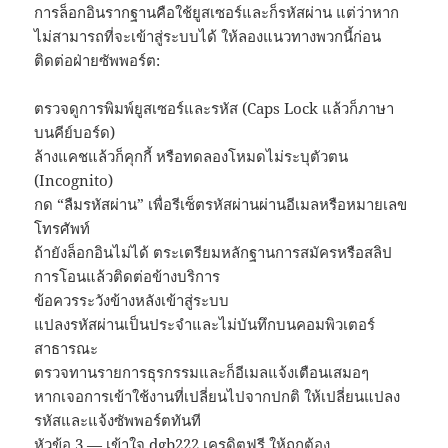
การล็อกอินรากฐานคือใช้ยูสเซอร์และก็รหัสผ่าน แต่ว่าหาก
ไม่สามารถที่จะเข้าสู่ระบบได้ ให้ลองแนวทางพวกนี้ก่อน
ติดต่อฝ่ายซัพพอร์ต:
ตรวจดูการพิมพ์ยูสเซอร์และรหัส (Caps Lock แล้วก็ภาษา
บนคีย์บอร์ด)
ล้างแคชแล้วก็คุกกี้ หรือทดลองโหมดไม่ระบุตัวตน
(Incognito)
กด “ลืมรหัสผ่าน” เพื่อรีเซ็ตรหัสผ่านผ่านอีเมลหรือหมายเลข
โทรศัพท์
ถ้ายังล็อกอินไม่ได้ ตระเตรียมหลักฐานการสมัครหรือสลิป
การโอนแล้วติดต่อข้างบริการ
ข้อควรระวังข้างหลังเข้าสู่ระบบ
แปลงรหัสผ่านเป็นประจำและไม่บันทึกบนคอมพิวเตอร์
สาธารณะ
ตรวจทานรายการธุรกรรมและก็อีเมลแจ้งเตือนเสมอๆ
หากเจอการเข้าใช้งานที่เปลี่ยนไปจากปกติ ให้เปลี่ยนแปลง
รหัสและแจ้งซัพพอร์ตทันที
หัวข้อ 3 — เข้าใจ dgb222 เครดิตฟรี ให้ถูกต้อง