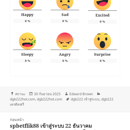
Happy
Sad
Excited
0
%
0
%
0
%
Sleepy
Angry
Surprise
0
%
0
%
0
%
รูป
เขียน
ผู้
หมวด
สถานะ
30 กันยายน 2025
Edward Brown
แบบ
เมื่อ
เขียน
ป้าย
หมู่
dgb222hot.com
,
dgb222hot.com
dgb222 เข้าสู่ระบบ
,
dgb222
เรื่อง
กำกับ
เครดิตฟรี
แนะแนว
ก่อนหน้า
เรื่อง
spbetflik88 เข้าสู่ระบบ 22 ธันวาคม
เรื่อง