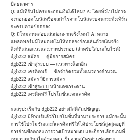
บิลธนาคาร
Q: แม้เทิร์นไม่ครบจะถอนเงินได้ไหม? A: โดยทั่วไปไม่อาจ
จะถอนยอดโบนัสหรือผลกำไรจากโบนัสจวบจนกระทั่งเทิร์น
จะครบตามข้อตกลง
Q: มีโหมดทดสอบเล่นก่อนฝากจริงไหม? A: หลาย
แพลตฟอร์มมีโหมดเดโมให้ทดลองก่อนเล่นด้วยเงินจริง
ลิงก์ที่เสนอแนะและภาพประกอบ (สำหรับใส่บนเว็บไซต์)
dgb222 สมัคร — คู่มือการสมัคร
dgb222 เข้าสู่ระบบ — แนวทางล็อกอิน
dgb222 เครดิตฟรี — ข้อจำกัดรวมทั้งแนวทางคำนวณ
dgb222 สมัคร วิธีการสมัคร
dgb222 เข้าสู่ระบบ
หน้าแดชกระดาน
dgb222 เครดิตฟรี โปรโมชั่นแจกเครดิต
ผลสรุป: เริ่มกับ dgb222 อย่างมีสติสัมปชัญญะ
dgb222 มีฟีพบร์แล้วก็โปรโมชั่นที่นานาประการ แม้กระนั้น
การใช้โปรโมชั่นและก็เครดิตฟรีให้ได้ประโยชน์สูงสุดอยู่ที่
การอ่านข้อตกลง การวางเป้าหมายงบ และก็การเลือกเกมที่
เหมาะสมกับสไตล์ของคุณ เริ่มจากสมัครผ่านช่องทาง