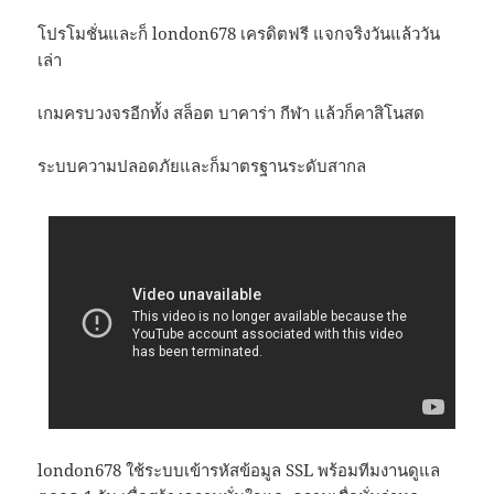
โปรโมชั่นและก็ london678 เครดิตฟรี แจกจริงวันแล้ววัน
เล่า
เกมครบวงจรอีกทั้ง สล็อต บาคาร่า กีฬา แล้วก็คาสิโนสด
ระบบความปลอดภัยและก็มาตรฐานระดับสากล
london678 ใช้ระบบเข้ารหัสข้อมูล SSL พร้อมทีมงานดูแล