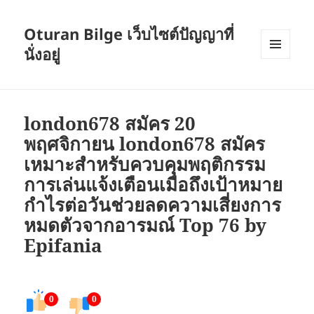
Oturan Bilge เว็บไซต์ปัญญาที่
นั่งอยู่
เมนู
และวิด
เจ็ต
london678 สมัคร 20
พฤศจิกายน london678 สมัคร
เหมาะสำหรับควบคุมพฤติกรรม
การเล่นแจ้งเตือนเมื่อถึงเป้าหมาย
กำไรต่อวันช่วยลดความเสี่ยงการ
หมดตัวจากอารมณ์ Top 76 by
Epifania
0
0