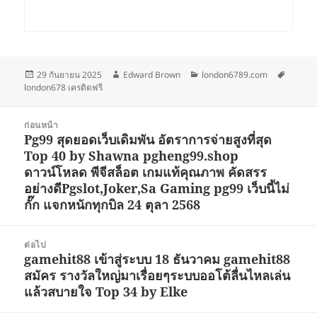
เขียน
ผู้
หมวด
ป้าย
29 กันยายน 2025
Edward Brown
london6789.com
เมื่อ
เขียน
หมู่
กำกับ
london678 เครดิตฟรี
แนะแนว
ก่อนหน้า
เรื่อง
Pg99 สุดยอดเว็บเดิมพัน อัตราการจ่ายสูงที่สุด
เรื่อง
Top 40 by Shawna pgheng99.shop
ก่อน
ดาวน์โหลด พีจีสล็อต เกมแท้คุณภาพ คัดสรร
หน้า:
อย่างดีPgslot,Joker,Sa Gaming pg99 เว็บนี้ไม่
กั๊ก แจกหนักทุกบิล 24 ตุลา 2568
ต่อไป
gamehit88 เข้าสู่ระบบ 18 ธันวาคม gamehit88
เรื่อง
สมัคร รางวัลใหญ่มาเรื่อยๆระบบออโต้ลื่นไหลเล่น
ต่อ
แล้วสบายใจ Top 34 by Elke
ไป: