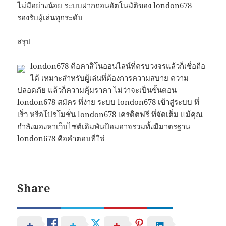
ไม่มีอย่างน้อย ระบบฝากถอนอัตโนมัติของ london678
รองรับผู้เล่นทุกระดับ
สรุป
london678 คือคาสิโนออนไลน์ที่ครบวงจรแล้วก็เชื่อถือ
ได้ เหมาะสำหรับผู้เล่นที่ต้องการความสบาย ความ
ปลอดภัย แล้วก็ความคุ้มราคา ไม่ว่าจะเป็นขั้นตอน
london678 สมัคร ที่ง่าย ระบบ london678 เข้าสู่ระบบ ที่
เร็ว หรือโปรโมชั่น london678 เครดิตฟรี ที่จัดเต็ม แม้คุณ
กำลังมองหาเว็บไซต์เดิมพันป้อมอาจรวมทั้งมีมาตรฐาน
london678 คือคำตอบที่ใช่
Share