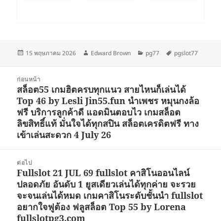
เขียน
ผู้
หมวด
ป้าย
15 พฤษภาคม 2026
Edward Brown
pg77
pgslot77
เมื่อ
เขียน
หมู่
กำกับ
แนะแนว
ก่อนหน้า
เรื่อง
สล็อต55 เกมฮิตครบทุกแนว สายไหนก็เล่นได้
เรื่อง
Top 46 by Lesli Jin55.fun นำเพชร หมุนกงล้อ
ก่อน
ฟรี บริการลูกค้าดี แอดมินตอบไว เกมสล็อต
หน้า:
ลิขสิทธิ์แท้ มั่นใจได้ทุกสปิน สล็อตเครดิตฟรี ทาง
เข้าเล่นสะดวก 4 July 26
ต่อไป
Fullslot 21 JUL 69 fullslot คาสิโนออนไลน์
เรื่อง
ปลอดภัย อันดับ 1 ยูสเดียวเล่นได้ทุกค่าย จะรวย
ต่อ
จะจนเล่นได้หมด เกมคาสิโนระดับชั้นนำ fullslot
ไป:
อยากใจฟูต้อง ฟลูสล็อต Top 55 by Lorena
fullslotpg3.com