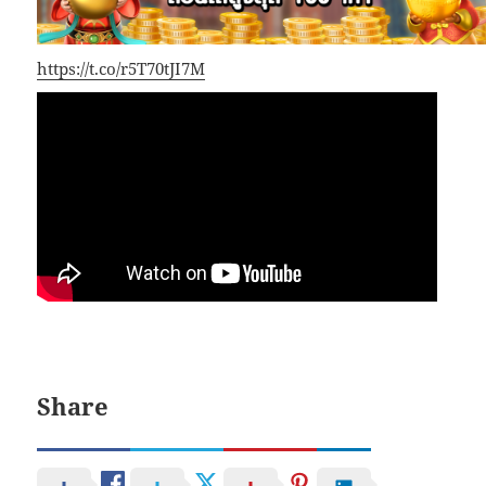
https://t.co/r5T70tJI7M
Share