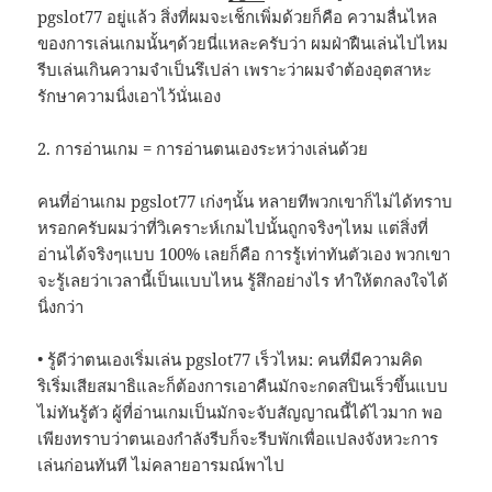
pgslot77 อยู่แล้ว สิ่งที่ผมจะเช็กเพิ่มด้วยก็คือ ความลื่นไหล
ของการเล่นเกมนั้นๆด้วยนี่แหละครับว่า ผมฝ่าฝืนเล่นไปไหม
รีบเล่นเกินความจำเป็นรึเปล่า เพราะว่าผมจำต้องอุตสาหะ
รักษาความนิ่งเอาไว้นั่นเอง
2. การอ่านเกม = การอ่านตนเองระหว่างเล่นด้วย
คนที่อ่านเกม pgslot77 เก่งๆนั้น หลายทีพวกเขาก็ไม่ได้ทราบ
หรอกครับผมว่าที่วิเคราะห์เกมไปนั้นถูกจริงๆไหม แต่สิ่งที่
อ่านได้จริงๆแบบ 100% เลยก็คือ การรู้เท่าทันตัวเอง พวกเขา
จะรู้เลยว่าเวลานี้เป็นแบบไหน รู้สึกอย่างไร ทำให้ตกลงใจได้
นิ่งกว่า
• รู้ดีว่าตนเองเริ่มเล่น pgslot77 เร็วไหม: คนที่มีความคิด
ริเริ่มเสียสมาธิและก็ต้องการเอาคืนมักจะกดสปินเร็วขึ้นแบบ
ไม่ทันรู้ตัว ผู้ที่อ่านเกมเป็นมักจะจับสัญญาณนี้ได้ไวมาก พอ
เพียงทราบว่าตนเองกำลังรีบก็จะรีบพักเพื่อแปลงจังหวะการ
เล่นก่อนทันที ไม่คลายอารมณ์พาไป