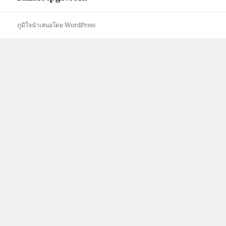
ภูมิใจนำเสนอโดย WordPress