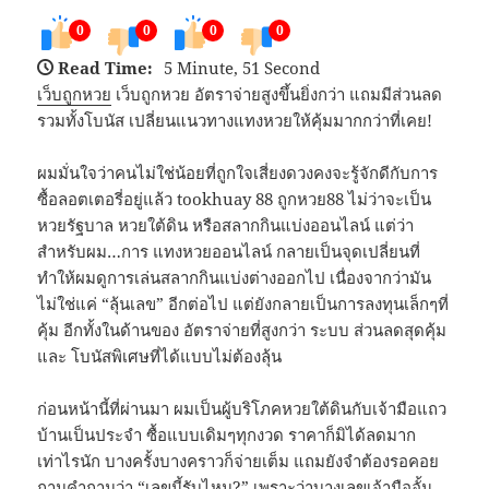
0
0
0
0
Read Time:
5 Minute, 51 Second
เว็บถูกหวย
เว็บถูกหวย อัตราจ่ายสูงขึ้นยิ่งกว่า แถมมีส่วนลด
รวมทั้งโบนัส เปลี่ยนแนวทางแทงหวยให้คุ้มมากกว่าที่เคย!
ผมมั่นใจว่าคนไม่ใช่น้อยที่ถูกใจเสี่ยงดวงคงจะรู้จักดีกับการ
ซื้อลอตเตอรี่อยู่แล้ว tookhuay 88 ถูกหวย88 ไม่ว่าจะเป็น
หวยรัฐบาล หวยใต้ดิน หรือสลากกินแบ่งออนไลน์ แต่ว่า
สำหรับผม…การ แทงหวยออนไลน์ กลายเป็นจุดเปลี่ยนที่
ทำให้ผมดูการเล่นสลากกินแบ่งต่างออกไป เนื่องจากว่ามัน
ไม่ใช่แค่ “ลุ้นเลข” อีกต่อไป แต่ยังกลายเป็นการลงทุนเล็กๆที่
คุ้ม อีกทั้งในด้านของ อัตราจ่ายที่สูงกว่า ระบบ ส่วนลดสุดคุ้ม
และ โบนัสพิเศษที่ได้แบบไม่ต้องลุ้น
ก่อนหน้านี้ที่ผ่านมา ผมเป็นผู้บริโภคหวยใต้ดินกับเจ้ามือแถว
บ้านเป็นประจำ ซื้อแบบเดิมๆทุกงวด ราคาก็มิได้ลดมาก
เท่าไรนัก บางครั้งบางคราวก็จ่ายเต็ม แถมยังจำต้องรอคอย
ถามคำถามว่า “เลขนี้รับไหม?” เพราะว่าบางเลขเจ้ามืออั้น