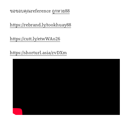
ขอขอบคุณreference
ถูกหวย88
https://rebrand.ly/tookhuay88
https://cutt.ly/etwWAo26
https://shorturl.asia/zvDXm