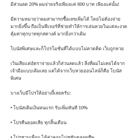
มีส่วนลด 20% ผมจ่ายจริงเพียงแค่ 800 บาท เพียงแค่นั้น!
มีความหมายว่าผมสามารถซื้อเลขเพิ่มได้ โดยไม่ต้องจ่าย
มากยิ่งขึ้น ถือเป็นฟีเจอร์ที่ช่วยทำให้การเล่นหวยในแต่ละงวด
คุ้มค่าทุกบาททุกสตางค์ มากยิ่งกว่าเดิม
โบนัสพิเศษและก็โปรโมชั่นที่ได้แบบไม่คาดคิด เว็บถูกหวย
เว้นเสียแต่อัตราจ่ายแล้วก็ส่วนลดแล้ว สิ่งที่ผมไม่เคยได้จาก
เจ้ามือแบบเดิมเลย แต่ได้จากเว็บหวยออนไลน์ก็คือ โบนัส
พิเศษ
บางเว็บมีโปรให้อย่างงี้เลยครับ:
• โบนัสเติมเงินหนแรก รับเพิ่มทันที 10%
• โปรคืนยอดเสีย ทุกสิ้นเดือน
• โปรชวนเพื่อน ได้ค่าคอมไม่ชชันตลอดชีพ