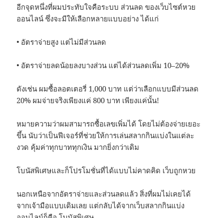
อีกจุดหนึ่งที่ผมประทับใจคือระบบ ส่วนลด ของเว็บไซต์หวย
ออนไลน์ ซึ่งจะมีให้เลือกหลายแบบอย่าง ได้แก่
• อัตราจ่ายสูง แต่ไม่มีส่วนลด
• อัตราจ่ายลดน้อยลงบางส่วน แต่ได้ส่วนลดเพิ่ม 10–20%
ดังเช่น ผมซื้อลอตเตอรี่ 1,000 บาท แต่ว่าเลือกแบบมีส่วนลด
20% ผมจ่ายจริงเพียงแค่ 800 บาท เพียงแค่นั้น!
หมายความว่าผมสามารถซื้อเลขเพิ่มได้ โดยไม่ต้องจ่ายเยอะ
ขึ้น นับว่าเป็นฟีเจอร์ที่ช่วยให้การเล่นสลากกินแบ่งในแต่ละ
งวด คุ้มค่าทุกบาททุกเงิน มากยิ่งกว่าเดิม
โบนัสพิเศษและก็โปรโมชั่นที่ได้แบบไม่คาดคิด เว็บถูกหวย
นอกเหนือจากอัตราจ่ายและส่วนลดแล้ว สิ่งที่ผมไม่เคยได้
จากเจ้ามือแบบเดิมเลย แต่กลับได้จากเว็บสลากกินแบ่ง
ออนไลน์ก็คือ โบนัสพิเศษ