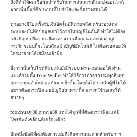
สิ่งที่ทำให้ผมเชื่อมั่นสำหรับในการเล่นสลากกินแบ่งออนไลน์
มากเพิ่มขึ้นก็คือ ระบบที่โปร่งใสและก็ตรวจสอบได้
ทุกอย่างมีใบเสร็จรับเงินอัตโนมัติภายหลังกดรับรองแทง
ระบบจะบันทึกข้อมูลเอาไว้ภายในบัญชีในทันที ทำให้ไม่ต้อง
กลัวปัญหา ลืมจ่าย–ลืมแทง แบบเมื่อก่อน และก็เวลาถูก
รางวัล ระบบก็จะโอนเงินเข้าบัญชีอัตโนมัติ ไม่ต้องรอคอยให้
ใครมาจ่ายให้เสมือนเจ้ามือ
ยิ่งกว่านั้นเว็บไซต์ที่ผมเล่นยังมีระบบ ฝาก–ถอนออโต้ ผ่าน
แบงค์รวมทั้ง True Wallet ทำให้วิธีการทำธุรกรรมทุกสิ่งทุก
อย่างง่ายแล้วก็ปลอดภัยมากยิ่งขึ้น โดยยิ่งไปกว่านั้นผู้ที่ไม่ได้
อยากต้องการเปิดเผยบัญชีธนาคาร ก็สามารถใช้วอเลทได้
สบายๆ
tookhuay 88 ถูกหวย88 แทงได้ทุกที่ที่ต้องการ เพียงแค่มี
โทรศัพท์เคลื่อนที่เครื่องเดียว
อีกหนึ่งข้อดีที่ผมต้องการเอ่ยถึงคือความสะดวกสำหรับการ