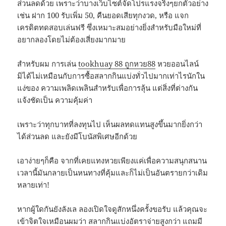
ส่วนลดด้วย เพราะว่าบางเว็บไซต์จัดโปรแรงจริงๆยกตัวอย่าง
เช่น ฝาก 100 รับเพิ่ม 50, คืนยอดเสียทุกงวด, หรือ แจก
เครดิตทดสอบเล่นฟรี ซึ่งเหมาะสมอย่างยิ่งสำหรับมือใหม่ที่
อยากลองโดยไม่ต้องเสี่ยงมากมาย
สำหรับผม การเล่น
tookhuay 88 ถูกหวย88
หวยออนไลน์
มิได้ไม่เหมือนกับการซื้อสลากกินแบ่งทั่วไปมากเท่าไรนักใน
แง่ของ ความเพลิดเพลินสำหรับเพื่อการลุ้น แต่สิ่งที่ต่างกัน
แจ้งชัดเป็น ความคุ้มค่า
เพราะว่าทุกบาทที่ลงทุนไป เห็นผลทดแทนสูงขึ้นมากยิ่งกว่า
ได้ส่วนลด และยังมีโบนัสพิเศษอีกด้วย
เอาง่ายๆก็คือ จากที่เคยแทงหวยเพียงแค่เพื่อความสนุกสนาน
เวลานี้มันกลายเป็นหนทางที่คุ้มและก็ไม่เป็นอันตรายกว่าเดิม
หลายเท่า!
หากผู้ใดกันยังลังเล ลองเปิดใจดูสักหนึ่งครั้งขอรับ แล้วคุณจะ
เข้าจิตใจเหมือนผมว่า สลากกินแบ่งอัตราจ่ายสูงกว่า แถมมี