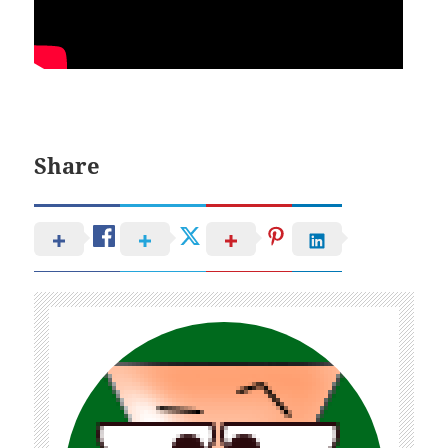
Share