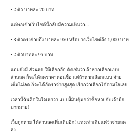
• 2 ตัว บาทละ 70 บาท
แต่พอเข้าเว็บไซต์นี้กลับมีความเห็นว่า…
• 3 ตัวตรงจ่ายถึง บาทละ 950 หรือบางเว็บไซต์ถึง 1,000 บาท
• 2 ตัวบาทละ 95 บาท
แถมยังมี ส่วนลด ให้เลือกอีก ดังเช่นว่า ถ้าหากเลือกแบบ
ส่วนลด ก็จะได้ลดราคาตอนซื้อ แต่ถ้าหากเลือกแบบ จ่าย
เต็มไม่ลด ก็จะได้อัตราจ่ายสูงสุด เรียกว่าเลือกได้ตามใจเลย
เวลานี้ฉันคิดในใจเลยว่า แบบงี้มันคุ้มกว่าซื้อหวยกับเจ้ามือ
มากมาย!
เว็บถูกหวย ได้ส่วนลดเพิ่มเติมอีก! แทงเท่าเดิมแต่ว่าจ่ายลด
ลง