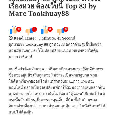
เรื่องหวย ต้องเว็บนี้ Top 83 by
Marc Tookhuay88
0
0
0
0
Read Time:
5 Minute, 41 Second
ถูกหวย88
tookhuay 88 ถูกหวย88 อัตราจ่ายสูงขึ้นยิ่งกว่า
แถมมีส่วนลดและก็โบนัส เปลี่ยนแนวทางแทงหวยให้คุ้ม
มากกว่าที่เคย!
ผมเชื่อว่าผู้คนจำนวนมากที่ชอบเสี่ยงดวงคงจะรู้จักดีกับการ
ซื้อหวยอยู่แล้ว เว็บถูกหวย ไม่ว่าจะเป็นหวยรัฐบาล หวย
ใต้ดิน หรือหวยออนไลน์ แต่สำหรับผม…การ แทงหวย
ออนไลน์ กลายเป็นจุดเปลี่ยนที่ทำให้ผมมองการเล่นสลากกิน
แบ่งต่างออกไป เพราะว่ามันไม่ใช่แค่ “ลุ้นเลข” อีกต่อไป แม้
กระนั้นยังเปลี่ยนเป็นการลงทุนเล็กๆที่คุ้ม ทั้งในด้านของ
อัตราจ่ายที่สูงกว่า ระบบ ส่วนลดสุดคุ้ม และ โบนัสพิเศษที่ได้
แบบไม่ต้องลุ้น