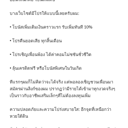
บางเว็บไซต์มีโปรให้แบบนี้เลยครับผม:
• โบนัสเพิ่มเติมเงินคราวแรก รับเพิ่มทันที 10%
• โปรคืนยอดเสีย ทุกสิ้นเดือน
• โปรเชิญเพื่อนพ้อง ได้ค่าคอมไม่ชชันชั่วชีวิต
• ลุ้นเครดิตฟรี หรือโบนัสพิเศษในวันเกิด
ทีแรกๆผมก็ไม่คิดว่าจะได้จริง แต่พอลองเชิญชวนเพื่อนมา
สมัครผ่านลิงก์ของผม ปรากฏว่ามีรายได้เข้ามาทุกงวดจริงๆ
เป็นราวกับอาชีพเสริมเล็กๆที่ไม่ต้องลงทุนเพิ่ม
ความปลอดภัยและความโปร่งสบายใส: อีกจุดที่เหนือกว่า
หวยใต้ดิน