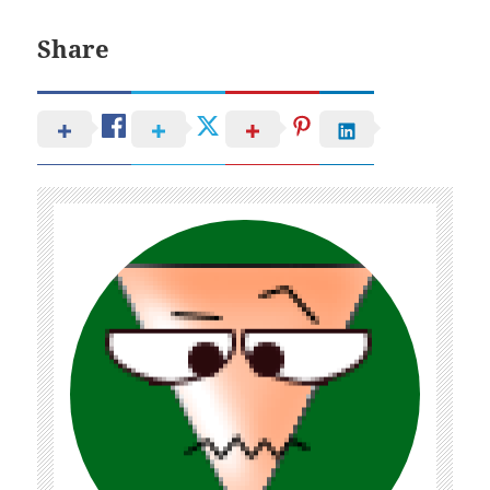
Share