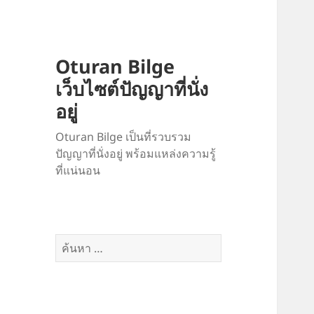
Oturan Bilge
เว็บไซต์ปัญญาที่นั่ง
อยู่
Oturan Bilge เป็นที่รวบรวม
ปัญญาที่นั่งอยู่ พร้อมแหล่งความรู้
ที่แน่นอน
ค้นหา
สำหรับ: