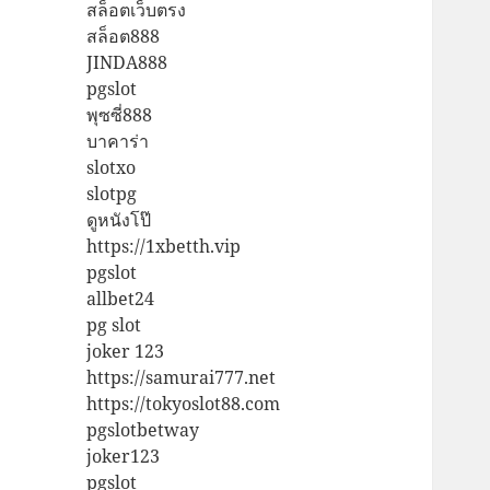
สล็อตเว็บตรง
สล็อต888
JINDA888
pgslot
พุซซี่888
บาคาร่า
slotxo
slotpg
ดูหนังโป๊
https://1xbetth.vip
pgslot
allbet24
pg slot
joker 123
https://samurai777.net
https://tokyoslot88.com
pgslotbetway
joker123
pgslot