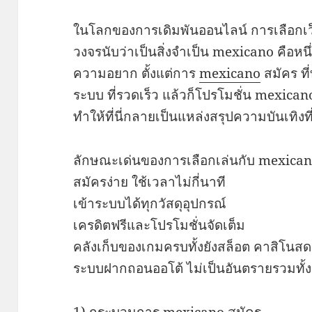
ในโลกของการเดิมพันออนไลน์ การเลือกเว็บ
วงจรนับว่าเป็นสิ่งจำเป็น mexicano คือหน
ความอยาก ตั้งแต่การ
mexicano
สมัคร ที
ระบบ ที่รวดเร็ว แล้วก็โปรโมชั่น mexicano 
ทำให้ที่นี่กลายเป็นแหล่งสรุปความบันเทิง
ลักษณะเด่นของการเลือกเล่นกับ mexica
สมัครง่าย ใช้เวลาไม่กี่นาที
เข้าระบบได้ทุกวัสดุอุปกรณ์
เครดิตฟรีและโปรโมชั่นจัดเต็ม
คลังเก็บของเกมครบทั้งยังสล็อต คาสิโนสด
ระบบฝากถอนออโต้ ไม่เป็นอันตรายรวมทั้ง
1) กระบวนการ mexicano สมัคร