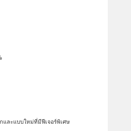
%
ิกและแบบใหม่ที่มีฟีเจอร์พิเศษ