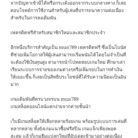
จากปัญหาเข้ามิได้หรือกระเด้งออกจากระบบกลางทาง ก็เลย
ตอบโจทย์การใช้งานสำหรับผู้เล่นที่ปรารถนาความต่อเนื่อง
สำหรับในการลงเดิมพัน
เฟครดิตฟรีสำหรับสมาชิกใหม่และสมาชิกประจำ
อีกหนึ่งบริการสำคัญเป็น mun789 เฟครดิตฟรี ซึ่งเป็นโบนัส
ที่ช่วยเพิ่มโอกาสให้ผู้เล่นสามารถเริ่มพนันได้โดยไม่จำเป็นที่
จะต้องใช้เงินทุนสูง สามารถนำไปทดสอบเกมใหม่ ศึกษาเล่า
เรียนระบบการจ่ายของเกมต่างๆหรือเพิ่มรอบในการทำเงิน
ให้เยอะขึ้น ก็เลยเป็นสิทธิประโยชน์ที่ได้รับความนิยมเป็นอัน
มาก
เกมเดิมพันที่ครบวงจรบน mun789
เกมสล็อตออนไลน์แตกง่ายจากค่ายชั้นนำ
เว็บมีเกมสล็อตให้เลือกหลายร้อยเกม พร้อมรูปแบบการเล่นที่
หลากหลาย ทั้งยังเกมแนวซื้อฟรีสปิน เกมแจ็กเพียงพอต
สะสม แล้วก็เกมธีมแปลกใหม่ที่อัปเดตเข้ามาอย่างต่อเนื่อง