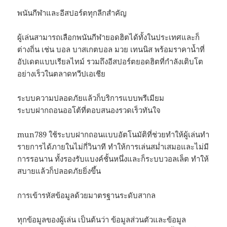
พนันกีฬาและอีสปอร์ตทุกลีกสำคัญ
ผู้เล่นสามารถเลือกพนันกีฬายอดฮิตได้ทั้งในประเทศและก็
ต่างถิ่น เช่น บอล บาสเกตบอล มวย เทนนิส พร้อมราคาน้ำที่
อัปเดตแบบเรียลไทม์ รวมถึงอีสปอร์ตยอดฮิตที่กำลังเติบโต
อย่างเร็วในตลาดทวีปเอเชีย
ระบบความปลอดภัยแล้วก็บริการแบบพรีเมียม
ระบบฝากถอนออโต้ที่ตอบสนองรวดเร็วทันใจ
mun789 ใช้ระบบฝากถอนแบบอัตโนมัติที่ช่วยทำให้ผู้เล่นทำ
รายการได้ภายในไม่กี่วินาที ทำให้การเล่นสม่ำเสมอและไม่มี
การรอนาน ทั้งรองรับแบงค์ชั้นหนึ่งและก็ระบบวอลเล็ต ทำให้
สบายแล้วก็ปลอดภัยยิ่งขึ้น
การเข้ารหัสข้อมูลด้วยมาตรฐานระดับสากล
ทุกข้อมูลของผู้เล่น เป็นต้นว่า ข้อมูลส่วนตัวและข้อมูล