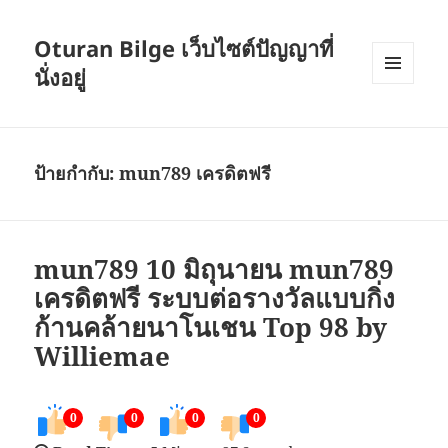
Oturan Bilge เว็บไซต์ปัญญาที่
นั่งอยู่
เมนู
และวิด
เจ็ต
ป้ายกำกับ:
mun789 เครดิตฟรี
mun789 10 มิถุนายน mun789
เครดิตฟรี ระบบต่อรางวัลแบบกิ่ง
ก้านคล้ายนาโนเชน Top 98 by
Williemae
0
0
0
0