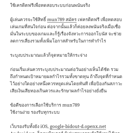
ใช้เครดิตฟรีเพื่อทดสอบระบบก่อนพนันจริง
ผู้เล่นควรจะใช้สิทธิ์
mun789 สมัคร
เฟครดิตฟรี เพื่อทดสอบ
เล่นเกมที่สนใจก่อน ต่อจากนั้นแล้วก็ค่อยลงพนันจริงเมื่อเชื่อ
มั่นในระบบของเกมและก็รู้เรื่องจังหวะการออกโบนัส จะช่วย
ลดการเสี่ยงรวมทั้งเพิ่มโอกาสสำหรับในการทำกำไร
ระบุงบประมาณแล้วก็จุดหมายให้กระจ่าง
ก่อนเริ่มเล่นควรระบุงบประมาณต่อวันอย่างเห็นได้ชัด รวม
ถึงกำหนดเป้าหมายผลกำไรรวมทั้งขาดทุน ถ้าถึงจุดที่กำหนด
ไว้อย่างใดอย่างหนึ่งควรหยุดเล่นโดยทันที เพื่อป้องกันสภาวะ
เสียเงินเสียทองเกินควรและรักษาผลกำไรอย่างยั่งยืน
ข้อดีของการเลือกใช้บริการ mun789
ใช้งานง่าย รองรับทุกระบบ
เว็บรองรับทั้งยัง iOS,
google-bidout-d.openx.net