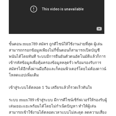
ขั้นตอน mun789 สมัคร ถูกดีไซน์ให้ใช้งานง่ายที่สุด ผู้เล่น
สามารถกรอกข้อมูลเพียงไม่กี่ขั้นตอนก็สามารถเปิดบัญชี
พนันได้โดยทันที ระบบมีการยืนยันตัวตนอัตโนมัติแล้วก็การ
เข้ารหัสข้อมูลเพื่อคุ้มครองข้อมูลหลุดรั่ว พร้อมรองรับการ
สมัครได้อีกทั้งผ่านมือถือและก็คอมพิวเตอร์โดยไม่ต้องดาวน์
โหลดแอปเพิ่มเติม
เข้าสู่ระบบได้ตลอด 1 วัน เสถียรแล้วก็รวดเร็วทันใจ
ระบบ mun789 เข้าสู่ระบบ มีการดีไซน์เซิร์ฟเวอร์ให้รองรับผู้
เล่นเยอะแยะพร้อมได้โดยไม่กำเนิดปัญหา ทำให้ผู้เล่น
สามารถเข้าใช้งานได้ตลอดเวลาแบบไม่สะดุด ลดความเสี่ยง