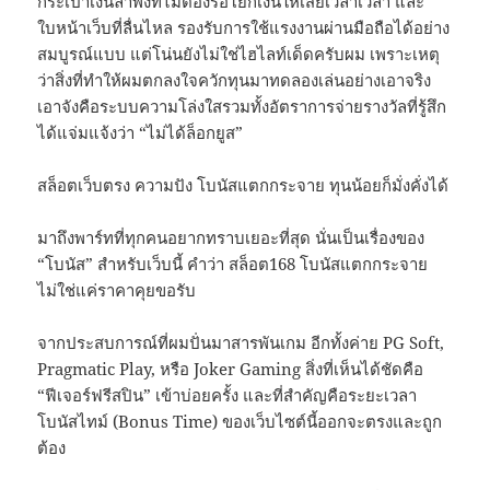
กระเป๋าเงินลำพังที่ไม่ต้องรอโยกเงินให้เสียเวล่ำเวลา และ
ใบหน้าเว็บที่ลื่นไหล รองรับการใช้แรงงานผ่านมือถือได้อย่าง
สมบูรณ์แบบ แต่โน่นยังไม่ใช่ไฮไลท์เด็ดครับผม เพราะเหตุ
ว่าสิ่งที่ทำให้ผมตกลงใจควักทุนมาทดลองเล่นอย่างเอาจริง
เอาจังคือระบบความโล่งใสรวมทั้งอัตราการจ่ายรางวัลที่รู้สึก
ได้แจ่มแจ้งว่า “ไม่ได้ล็อกยูส”
สล็อตเว็บตรง ความปัง โบนัสแตกกระจาย ทุนน้อยก็มั่งคั่งได้
มาถึงพาร์ทที่ทุกคนอยากทราบเยอะที่สุด นั่นเป็นเรื่องของ
“โบนัส” สำหรับเว็บนี้ คำว่า สล็อต168 โบนัสแตกกระจาย
ไม่ใช่แค่ราคาคุยขอรับ
จากประสบการณ์ที่ผมปั่นมาสารพันเกม อีกทั้งค่าย PG Soft,
Pragmatic Play, หรือ Joker Gaming สิ่งที่เห็นได้ชัดคือ
“ฟีเจอร์ฟรีสปิน” เข้าบ่อยครั้ง และที่สำคัญคือระยะเวลา
โบนัสไทม์ (Bonus Time) ของเว็บไซต์นี้ออกจะตรงและถูก
ต้อง