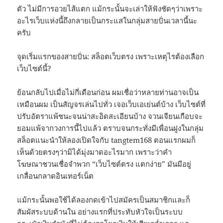
ตัว ไม่มีการอวยไส้แตก แม้กระนั้นจะเล่าให้ฟังชัดๆว่าเพราะ
อะไรเว็บแห่งนี้ถึงกลายเป็นกระแสในกลุ่มสายปั่นเวลานี้นะ
ครับ
จุดเริ่มแรกของสายปั่น: สล็อตเว็บตรง เพราะเหตุไรต้องเลือก
เว็บไซต์นี้?
ย้อนกลับไปเมื่อไม่กี่เดือนก่อน ผมเชื่อว่าหลายท่านอาจเป็น
เหมือนผม เป็นสัญจรเล่นไปทั่ว เจอเว็บเอเย่นต์บ้าง เว็บไซต์ที่
ปรับอัตราแพ้ชนะจนน่าสะอิดสะเอียนบ้าง จวนเจียนเกือบจะ
ยอมแพ้จากวงการนี้ไปแล้ว ตราบจนกระทั่งมีเพื่อนฝูงในกลุ่ม
สล็อตแนะนำให้ลองเปิดใจกับ tangtem168 ตอนแรกผมก็
เห็นด้วยตรงๆว่ามิได้มุ่งมาดอะไรมาก เพราะว่าคำ
โฆษณาชวนเชื่อจำพวก “เว็บไซต์ตรง แตกง่าย” มันมีอยู่
เกลื่อนกลาดอินเทอร์เน็ต
แม้กระนั้นพอใช้ได้ลองกดเข้าไปสมัครเป็นสมาชิกและก็
สัมผัสระบบด้านใน อย่างแรกที่ประทับหัวใจเป็นระบบ