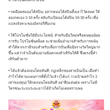
• กดมือผสมออโต้สปิน: อย่ากดออโต้สปินทิ้งเอาไว้ตลอด ให้
ลองกดเอง 5-10 ครั้ง สลับกับเปิดออโต้สปิน 10-30 ครั้ง เพื่อ
แปลงจังหวะของอัลกอริทึมเกม
• ใช้โปรโมชั่นให้มีประโยชน์: สำหรับมือใหม่หรือคนทุนน้อย
การรับ โปรโมชั่นสล็อต จะช่วยเพิ่มอำนาจสำหรับการพนัน
ทำให้พวกเรามีรอบสำหรับเพื่อการปั่นเพื่อลุ้นรางวัลใหญ่มาก
ขึ้น แต่ว่าจำเป็นต้องอ่านข้อตกลงทำเทิร์นให้ดี ซึ่งตรงนี้ทำ
เทิร์นต่ำมาก
• ได้แล้วต้องถอนโดยทันที: กฎเหล็กของสายปั่นเป็น เมื่อทำ
กำไรได้ตามแผนการที่ตั้งไว้แล้ว (ได้แก่ วางเป้าผลกำไร 2
เท่าของทุน) ให้กดถอนโดยทันที อย่าฝืนเล่นต่อ เพราะไม่มี
ใครชนะระบบระยะยาวได้ถ้าเกิดไม่เคยทราบพอ