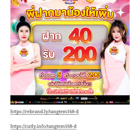
https://rebrand.ly/tangtem168-d
https://cutly.info/tangtem168-d