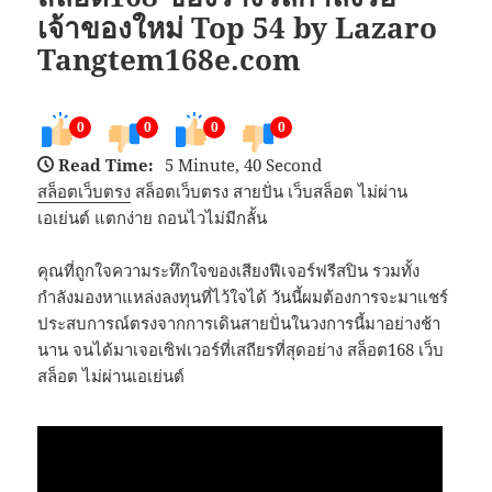
เจ้าของใหม่ Top 54 by Lazaro
Tangtem168e.com
0
0
0
0
Read Time:
5 Minute, 40 Second
สล็อตเว็บตรง
สล็อตเว็บตรง สายปั่น เว็บสล็อต ไม่ผ่าน
เอเย่นต์ แตกง่าย ถอนไวไม่มีกลั้น
คุณที่ถูกใจความระทึกใจของเสียงฟีเจอร์ฟรีสปิน รวมทั้ง
กำลังมองหาแหล่งลงทุนที่ไว้ใจได้ วันนี้ผมต้องการจะมาแชร์
ประสบการณ์ตรงจากการเดินสายปั่นในวงการนี้มาอย่างช้า
นาน จนได้มาเจอเซิฟเวอร์ที่เสถียรที่สุดอย่าง สล็อต168 เว็บ
สล็อต ไม่ผ่านเอเย่นต์