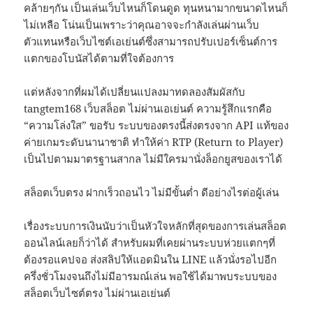
คล้ายๆกัน เป็นเล่นเว็บไหนก็โดนดูด ทุนหนามากขนาดไหนก็
ไม่เหลือ โน่นเป็นเพราะว่าคุณอาจจะกำลังเล่นผ่านเว็บ
ตัวแทนหรือเว็บไซต์เอเย่นต์ซึ่งสามารถปรับเปอร์เซ็นต์การ
แตกของโบนัสได้ตามที่ใจต้องการ
แต่หลังจากที่ผมได้เปลี่ยนแปลงมาทดลองสัมผัสกับ
tangtem168 เว็บสล็อต ไม่ผ่านเอเย่นต์ ความรู้สึกแรกคือ
“ความโล่งใส” ขอรับ ระบบของตรงนี้ส่งตรงจาก API แท้ของ
ค่ายเกมระดับนานาชาติ ทำให้ค่า RTP (Return to Player)
เป็นไปตามมาตรฐานสากล ไม่มีใครมานั่งล็อกยูสของเราได้
สล็อตเว็บตรง ฝากเร็วถอนไว ไม่มีขั้นต่ำ ดีอย่างไรต่อผู้เล่น
เรื่องระบบการเงินนับว่าเป็นหัวใจหลักที่สุดของการเล่นสล็อต
ออนไลน์เลยก็ว่าได้ สำหรับผมที่เคยผ่านระบบห่วยแตกๆที่
ต้องรอแคปจอ ส่งสลิปให้แอดมินใน LINE แล้วนั่งรอไปอีก
ครึ่งชั่วโมงจนถึงไม่มีอารมณ์เล่น พอใช้ได้มาพบระบบของ
สล็อตเว็บไซต์ตรง ไม่ผ่านเอเย่นต์