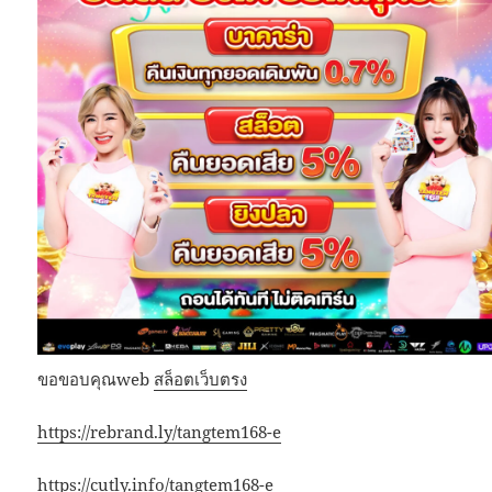
ขอขอบคุณweb
สล็อตเว็บตรง
https://rebrand.ly/tangtem168-e
https://cutly.info/tangtem168-e