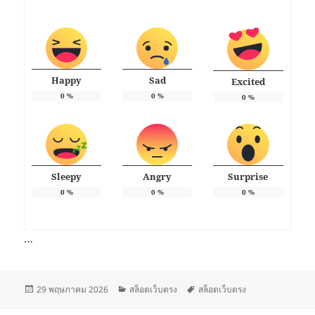
Happy
Sad
Excited
0
%
0
%
0
%
Sleepy
Angry
Surprise
0
%
0
%
0
%
…
เขียน
หมวด
ป้าย
29 พฤษภาคม 2026
สล็อตเว็บตรง
สล็อตเว็บตรง
เมื่อ
หมู่
กำกับ