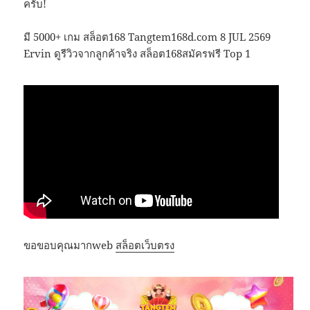
ครับ!
มี 5000+ เกม สล็อต168 Tangtem168d.com 8 JUL 2569
Ervin ดูรีวิวจากลูกค้าจริง สล็อต168สมัครฟรี Top 1
ขอขอบคุณมากweb
สล็อตเว็บตรง