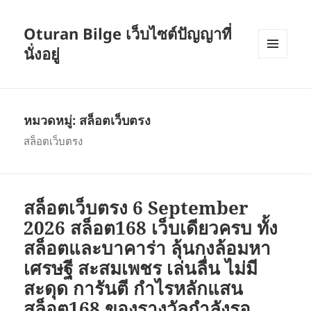
Oturan Bilge เว็บไซต์ปัญญาที่
นั่งอยู่
เมนู
และวิด
เจ็ต
หมวดหมู่:
สล็อตเว็บตรง
สล็อตเว็บตรง
สล็อตเว็บตรง 6 September
2026 สล็อต168 เว็บเดียวครบ ทั้ง
สล็อตและบาคาร่า ลุ้นกงล้อมหา
เศรษฐี สะสมเพชร เล่นลื่น ไม่มี
สะดุด การันตี กำไรหลักแสน
สล็อต168 ของรางวัลกำลังรอ