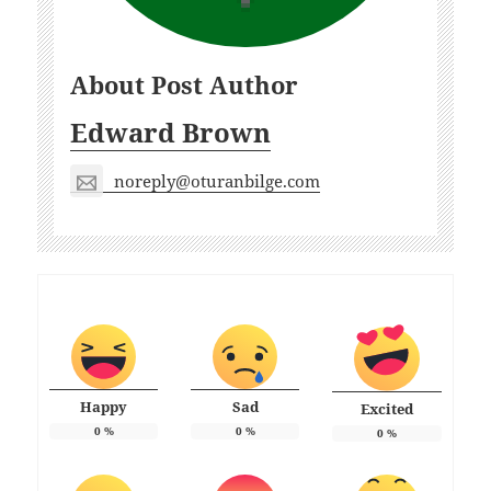
About Post Author
Edward Brown
noreply@oturanbilge.com
Happy
Sad
Excited
0
%
0
%
0
%