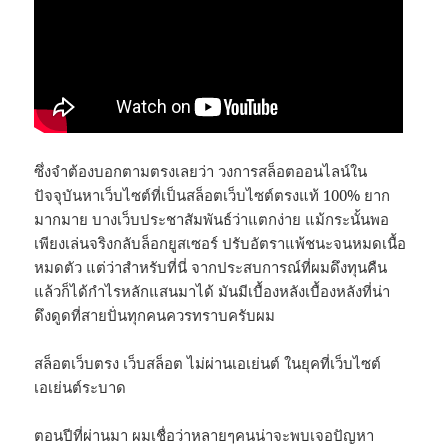
ซึ่งจำต้องบอกตามตรงเลยว่า วงการสล็อตออนไลน์ใน
ปัจจุบันหาเว็บไซต์ที่เป็นสล็อตเว็บไซต์ตรงแท้ 100% ยาก
มากมาย บางเว็บประชาสัมพันธ์ว่าแตกง่าย แม้กระนั้นพอ
เพียงเล่นจริงกลับล็อกยูสเซอร์ ปรับอัตราแพ้ชนะจนหมดเนื้อ
หมดตัว แต่ว่าสำหรับที่นี่ จากประสบการณ์ที่ผมดึงทุนคืน
แล้วก็ได้กำไรหลักแสนมาได้ มันมีเบื้องหลังเบื้องหลังที่น่า
ดึงดูดที่สายปั่นทุกคนควรทราบครับผม
สล็อตเว็บตรง เว็บสล็อต ไม่ผ่านเอเย่นต์ ในยุคที่เว็บไซต์
เอเย่นต์ระบาด
ตอนปีที่ผ่านมา ผมเชื่อว่าหลายๆคนน่าจะพบเจอปัญหา