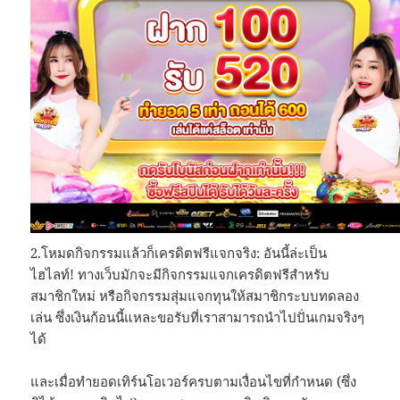
2.โหมดกิจกรรมแล้วก็เครดิตฟรีแจกจริง: อันนี้ล่ะเป็น
ไฮไลท์! ทางเว็บมักจะมีกิจกรรมแจกเครดิตฟรีสำหรับ
สมาชิกใหม่ หรือกิจกรรมสุ่มแจกทุนให้สมาชิกระบบทดลอง
เล่น ซึ่งเงินก้อนนี้แหละขอรับที่เราสามารถนำไปปั่นเกมจริงๆ
ได้
และเมื่อทำยอดเทิร์นโอเวอร์ครบตามเงื่อนไขที่กำหนด (ซึ่ง