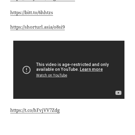
https://bitt.to/6hhtzs
https://shorturl.asia/o8si9
https://t.co/hFvjVV7Zdg