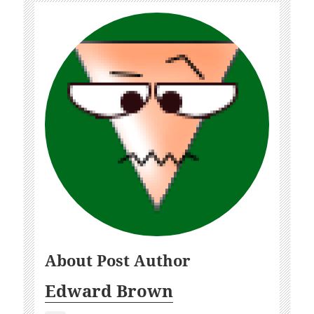
About Post Author
Edward Brown