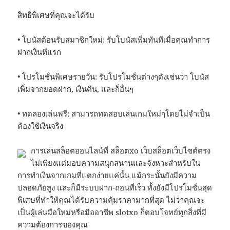
สิทธิพิเศษที่คุณจะได้รับ
• โบนัสต้อนรับสมาชิกใหม่: รับโบนัสเพิ่มทันทีเมื่อคุณทำการ
ฝากเงินทีแรก
• โปรโมชั่นพิเศษรายวัน: รับโปรโมชั่นต่างๆดังเช่นว่า โบนัส
เพิ่มจากยอดฝาก, เงินคืน, และก็อื่นๆ
• ทดลองเล่นฟรี: สามารถทดสอบเล่นเกมใหม่ๆโดยไม่จำเป็น
ต้องใช้เงินจริง
การเล่นสล็อตออนไลน์ที่ สล็อตxo เว็บสล็อตเว็บไซต์ตรง
ไม่เพียงแต่มอบความสนุกสนานและจังหวะสำหรับใน
การทำเงินจากเกมที่แตกง่ายแค่นั้น แม้กระนั้นยังมีความ
ปลอดภัยสูง และก็มีระบบฝาก-ถอนที่เร็ว ทั้งยังมีโปรโมชั่นสุด
พิเศษที่ทำให้คุณได้รับความคุ้มราคามากที่สุด ไม่ว่าคุณจะ
เป็นผู้เล่นมือใหม่หรือมืออาชีพ slotxo ก็ตอบโจทย์ทุกสิ่งที่มี
ความต้องการของคุณ