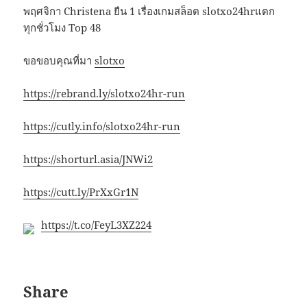
พฤศจิกา Christena ยืน 1 เรื่องเกมสล็อต slotxo24hrแตก
ทุกชั่วโมง Top 48
ขอขอบคุณที่มา
slotxo
https://rebrand.ly/slotxo24hr-run
https://cutly.info/slotxo24hr-run
https://shorturl.asia/JNWi2
https://cutt.ly/PrXxGr1N
https://t.co/FeyL3XZ224
Share