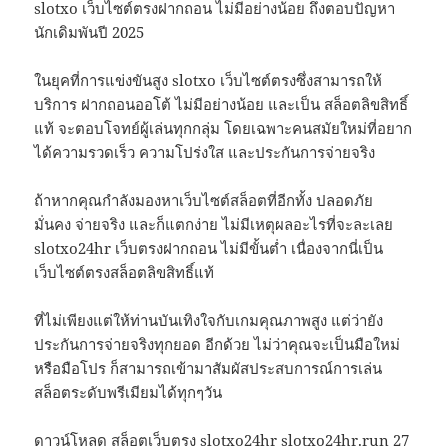
slotxo เว็บไซต์ตรงฝากถอน ไม่มีอย่างน้อย ถึงตอบปัญหา
นักเดิมพันปี 2025
ในยุคที่การแข่งขันสูง slotxo เว็บไซต์ตรงซึ่งสามารถให้
บริการ ฝากถอนออโต้ ไม่มีอย่างน้อย และเป็น สล็อตลิขสิทธิ์
แท้ จะตอบโจทย์ผู้เล่นทุกกลุ่ม โดยเฉพาะคนสมัยใหม่ที่อยาก
ได้ความรวดเร็ว ความโปร่งใส และประกันการจ่ายจริง
ถ้าหากคุณกำลังมองหาเว็บไซต์สล็อตที่อีกทั้ง ปลอดภัย
มั่นคง จ่ายจริง และก็แตกง่าย ไม่มีเหตุผลอะไรที่จะละเลย
slotxo24hr เว็บตรงฝากถอน ไม่มีขั้นต่ำ เนื่องจากนี่เป็น
เว็บไซต์ตรงสล็อตลิขสิทธิ์แท้
ที่ไม่เพียงแต่ให้ท่านบันเทิงใจกับเกมคุณภาพสูง แต่ว่ายัง
ประกันการจ่ายจริงทุกยอด อีกด้วย ไม่ว่าคุณจะเป็นมือใหม่
หรือมือโปร ก็สามารถเข้ามาสัมผัสประสบการณ์การเล่น
สล็อตระดับพรีเมียมได้ทุกๆวัน
ดาวน์โหลด สล็อตเว็บตรง slotxo24hr slotxo24hr.run 27