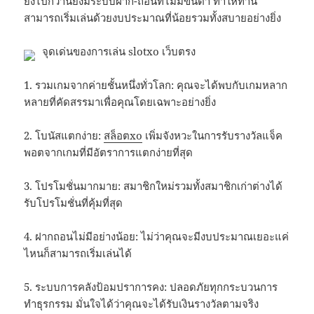
ยิ่งไปกว่านี้ยังมีระบบฝาก-ถอนที่ไม่มีขั้นต่ำ ทำให้ท่าน
สามารถเริ่มเล่นด้วยงบประมาณที่น้อยรวมทั้งสบายอย่างยิ่ง
จุดเด่นของการเล่น slotxo เว็บตรง
1. รวมเกมจากค่ายชั้นหนึ่งทั่วโลก: คุณจะได้พบกับเกมหลาก
หลายที่คัดสรรมาเพื่อคุณโดยเฉพาะอย่างยิ่ง
2. โบนัสแตกง่าย:
สล็อตxo
เพิ่มจังหวะในการรับรางวัลแจ็ค
พอตจากเกมที่มีอัตราการแตกง่ายที่สุด
3. โปรโมชั่นมากมาย: สมาชิกใหม่รวมทั้งสมาชิกเก่าต่างได้
รับโปรโมชั่นที่คุ้มที่สุด
4. ฝากถอนไม่มีอย่างน้อย: ไม่ว่าคุณจะมีงบประมาณเยอะแค่
ไหนก็สามารถเริ่มเล่นได้
5. ระบบการคลังป้อมปราการคง: ปลอดภัยทุกกระบวนการ
ทำธุรกรรม มั่นใจได้ว่าคุณจะได้รับเงินรางวัลตามจริง