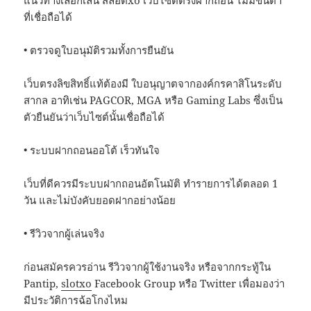
ที่เชื่อถือได้
• ตรวจดูใบอนุมัติรวมทั้งการยืนยัน
เว็บตรงลิขสิทธิ์แท้ต้องมี ใบอนุญาตจากองค์กรคาสิโนระดับ
สากล อาทิเช่น PAGCOR, MGA หรือ Gaming Labs ซึ่งเป็น
ตัวยืนยันว่าเว็บไซต์นั้นเชื่อถือได้
• ระบบฝากถอนออโต้ เร็วทันใจ
เว็บที่ดีควรมีระบบฝากถอนอัตโนมัติ ทำรายการได้ตลอด 1
วัน และไม่บังคับยอดฝากอย่างน้อย
• รีวิวจากผู้เล่นจริง
ก่อนสมัครควรอ่าน รีวิวจากผู้ใช้งานจริง หรือจากกระทู้ใน
Pantip,
slotxo
Facebook Group หรือ Twitter เพื่อมองว่า
มีประวัติการฉ้อโกงไหม