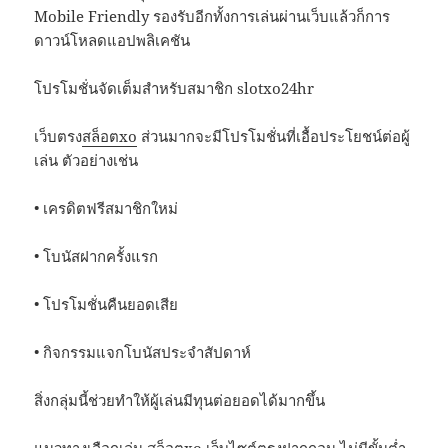
Mobile Friendly รองรับอีกทั้งการเล่นผ่านเว็บแล้วก็การ
ดาวน์โหลดแอปพลิเคชัน
โปรโมชั่นจัดเต็มสำหรับสมาชิก slotxo24hr
เว็บตรง
สล็อตxo
ส่วนมากจะมีโปรโมชั่นที่เอื้อประโยชน์ต่อผู้
เล่น ตัวอย่างเช่น
• เครดิตฟรีสมาชิกใหม่
• โบนัสฝากครั้งแรก
• โปรโมชั่นคืนยอดเสีย
• กิจกรรมแจกโบนัสประจำสัปดาห์
สิ่งกลุ่มนี้ช่วยทำให้ผู้เล่นมีทุนต่อยอดได้มากขึ้น
แนวทางเลือกเล่น สล็อตxo เว็บไซต์ตรงฝากถอน ไม่มีขั้นต่ำ