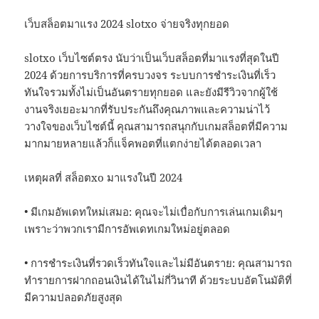
เว็บสล็อตมาแรง 2024 slotxo จ่ายจริงทุกยอด
slotxo เว็บไซต์ตรง นับว่าเป็นเว็บสล็อตที่มาแรงที่สุดในปี
2024 ด้วยการบริการที่ครบวงจร ระบบการชำระเงินที่เร็ว
ทันใจรวมทั้งไม่เป็นอันตรายทุกยอด และยังมีรีวิวจากผู้ใช้
งานจริงเยอะมากที่รับประกันถึงคุณภาพและความน่าไว้
วางใจของเว็บไซต์นี้ คุณสามารถสนุกกับเกมสล็อตที่มีความ
มากมายหลายแล้วก็แจ็คพอตที่แตกง่ายได้ตลอดเวลา
เหตุผลที่ สล็อตxo มาแรงในปี 2024
• มีเกมอัพเดทใหม่เสมอ: คุณจะไม่เบื่อกับการเล่นเกมเดิมๆ
เพราะว่าพวกเรามีการอัพเดทเกมใหม่อยู่ตลอด
• การชำระเงินที่รวดเร็วทันใจและไม่มีอันตราย: คุณสามารถ
ทำรายการฝากถอนเงินได้ในไม่กี่วินาที ด้วยระบบอัตโนมัติที่
มีความปลอดภัยสูงสุด