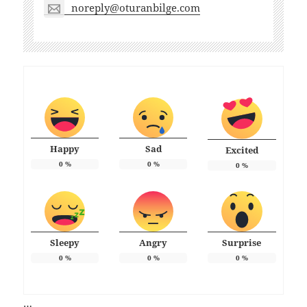
noreply@oturanbilge.com
Happy
Sad
Excited
0
%
0
%
0
%
Sleepy
Angry
Surprise
0
%
0
%
0
%
…