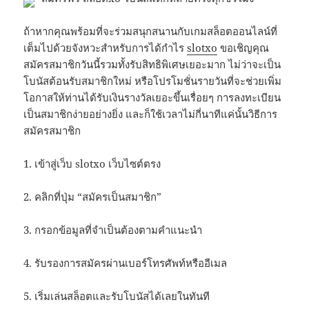
ถ้าหากคุณพร้อมที่จะร่วมสนุกสนานกับเกมสล็อตออนไลน์ที่
เต็มไปด้วยจังหวะสำหรับการได้กำไร
slotxo
ขอเชิญคุณ
สมัครสมาชิกวันนี้รวมทั้งรับสิทธิพิเศษเยอะมาก ไม่ว่าจะเป็น
โบนัสต้อนรับสมาชิกใหม่ หรือโปรโมชั่นรายวันที่จะช่วยเพิ่ม
โอกาสให้ท่านได้รับเงินรางวัลเยอะขึ้นเรื่อยๆ การลงทะเบียน
เป็นสมาชิกง่ายอย่างยิ่ง และก็ใช้เวลาไม่กี่นาทีแค่นั้นวิธีการ
สมัครสมาชิก
1. เข้าสู่เว็บ slotxo เว็บไซต์ตรง
2. คลิกที่ปุ่ม “สมัครเป็นสมาชิก”
3. กรอกข้อมูลที่จำเป็นต้องตามคำแนะนำ
4. รับรองการสมัครผ่านเบอร์โทรศัพท์หรืออีเมล
5. เริ่มเล่นสล็อตและรับโบนัสได้เลยในทันที