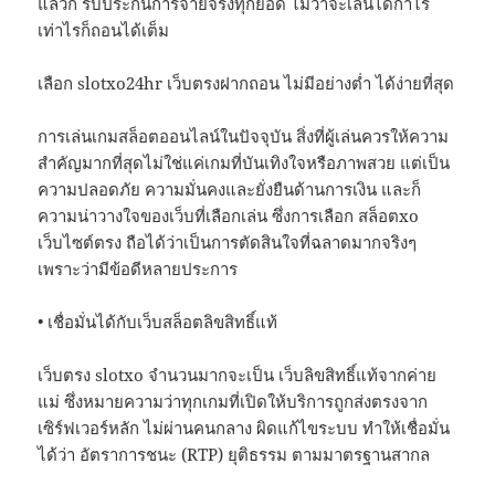
แล้วก็ รับประกันการจ่ายจริงทุกยอด ไม่ว่าจะเล่นได้กำไร
เท่าไรก็ถอนได้เต็ม
เลือก slotxo24hr เว็บตรงฝากถอน ไม่มีอย่างต่ำ ได้ง่ายที่สุด
การเล่นเกมสล็อตออนไลน์ในปัจจุบัน สิ่งที่ผู้เล่นควรให้ความ
สำคัญมากที่สุดไม่ใช่แค่เกมที่บันเทิงใจหรือภาพสวย แต่เป็น
ความปลอดภัย ความมั่นคงและยั่งยืนด้านการเงิน และก็
ความน่าวางใจของเว็บที่เลือกเล่น ซึ่งการเลือก สล็อตxo
เว็บไซต์ตรง ถือได้ว่าเป็นการตัดสินใจที่ฉลาดมากจริงๆ
เพราะว่ามีข้อดีหลายประการ
• เชื่อมั่นได้กับเว็บสล็อตลิขสิทธิ์แท้
เว็บตรง slotxo จำนวนมากจะเป็น เว็บลิขสิทธิ์แท้จากค่าย
แม่ ซึ่งหมายความว่าทุกเกมที่เปิดให้บริการถูกส่งตรงจาก
เซิร์ฟเวอร์หลัก ไม่ผ่านคนกลาง ผิดแก้ไขระบบ ทำให้เชื่อมั่น
ได้ว่า อัตราการชนะ (RTP) ยุติธรรม ตามมาตรฐานสากล