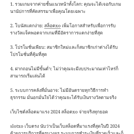
1. รวมเกมจากค่ายชั้นแนวหน้าทั้งโลก: คุณจะได้เจอกับเกม
นานัปการที่คัดสรรมาเพื่อคุณโดยเฉพาะ
2. โบนัสแตกง่าย:
สล็อตxo
เพิ่มโอกาสสำหรับเพื่อการรับ
รางวัลแจ็คพอตจากเกมที่มีอัตราการแตกง่ายที่สุด
3. โปรโมชั่นเพียบ: สมาชิกใหม่และก็สมาชิกเก่าต่างได้รับ
โปรโมชั่นที่คุ้มที่สุด
4. ฝากถอนไม่มีขั้นต่ำ: ไม่ว่าคุณจะมีงบประมาณเท่าไหร่ก็
สามารถเริ่มเล่นได้
5. ระบบการคลังที่มั่นอาจ: ไม่มีอันตรายทุกวิธีการทำ
ธุรกรรม มั่นอกมั่นใจได้ว่าคุณจะได้รับเงินรางวัลตามจริง
เว็บไซต์สล็อตมาแรง 2024 สล็อตxo จ่ายจริงทุกยอด
slotxo เว็บตรง นับว่าเป็นเว็บสล็อตที่มาแรงที่สุดในปี 2024
ด้วยการบริการที่ครบวงจร ระบบการชำระเงินที่รวดเร็วและก็