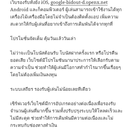
เว็บรองรับทั้งยัง iOS,
google-bidout-d.openx.net
Android และก็คอมพิวเตอร์ ผู้เล่นสามารถเข้าใช้งานได้ทุก
เครื่องไม้เครื่องมือโดยไม่จำเป็นต้องติดตั้งแอป เพิ่มความ
สะดวกให้กับผู้เล่นที่อยากเข้าถึงการเดิมพันได้จากทุกที่
โปรโมชั่นจัดเต็ม คุ้มวันแล้ววันเล่า
ไม่ว่าจะเป็นโบนัสต้อนรับ โบนัสฝากครั้งแรก หรือโปรคืน
ยอดเสีย เว็บไซต์มีโปรโมชันนานาประการให้เลือกรับตาม
ความจำเป็น ช่วยทำให้ผู้เล่นมีโอกาสทำกำไรมากขึ้นเรื่อยๆ
โดยไม่ต้องเพิ่มเงินลงทุน
ระบบเสถียร รองรับผู้เล่นไม่น้อยเลยทีเดียว
เซิร์ฟเวอร์เว็บไซต์มีการอัปเกรดอย่างต่อเนื่องเพื่อรองรับ
จำนวนผู้เล่นที่มากขึ้น รวมทั้งปรับปรุงระบบให้โหลดเร็วและ
ไม่มีสะดุด ช่วยทำให้การเดิมพันมีความต่อเนื่องและไม่
กระทบกับช่องทางทำเงิน