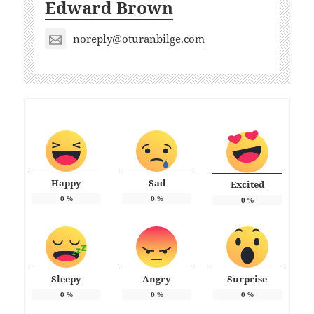
Edward Brown
noreply@oturanbilge.com
Happy
Sad
Excited
0
%
0
%
0
%
Sleepy
Angry
Surprise
0
%
0
%
0
%