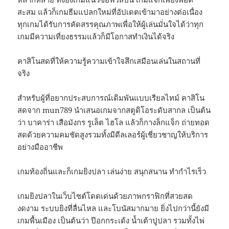
สะสม แล้วก็เกมธีมแปลกใหม่ที่อัปเดตเข้ามาอย่างต่อเนื่อง
ทุกเกมได้รับการคัดสรรคุณภาพเพื่อให้ผู้เล่นมั่นใจได้ว่าทุก
เกมมีความเที่ยงธรรมแล้วก็มีโอกาสทำเงินได้จริง
คาสิโนสดที่ให้ความรู้ความเข้าใจสึกเสมือนเล่นในสถานที่
จริง
สำหรับผู้ที่อยากประสบการณ์เดิมพันแบบเรียลไทม์ คาสิโน
สดจาก mun789 นำเสนอเกมจากสตูดิโอระดับสากล เป็นต้น
ว่า บาคาร่า เสือมังกร รูเล็ต ไฮโล แล้วก็กางล็กแจ็ก ถ่ายทอด
สดด้วยความคมชัดสูงรวมทั้งมีดีลเลอร์ผู้เชี่ยวชาญให้บริการ
อย่างมืออาชีพ
เกมท้องถิ่นและก็เกมยิงปลา เล่นง่าย สนุกสนาน ทำกำไรเร็ว
เกมยิงปลาในเว็บไซต์โดดเด่นด้วยภาพกราฟิกที่สวยสด
งดงาม ระบบยิงที่ลื่นไหล และโบนัสมากมาย ยิ่งไปกว่านี้ยังมี
เกมพื้นเมือง เป็นต้นว่า ป๊อกกระเด้ง น้ำเต้าปูปลา รวมทั้งไพ่