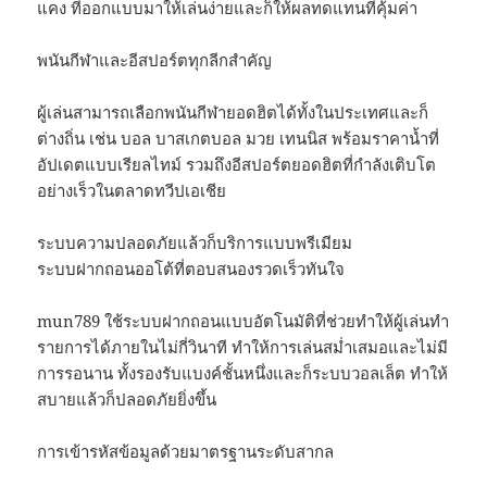
แคง ที่ออกแบบมาให้เล่นง่ายและก็ให้ผลทดแทนที่คุ้มค่า
พนันกีฬาและอีสปอร์ตทุกลีกสำคัญ
ผู้เล่นสามารถเลือกพนันกีฬายอดฮิตได้ทั้งในประเทศและก็
ต่างถิ่น เช่น บอล บาสเกตบอล มวย เทนนิส พร้อมราคาน้ำที่
อัปเดตแบบเรียลไทม์ รวมถึงอีสปอร์ตยอดฮิตที่กำลังเติบโต
อย่างเร็วในตลาดทวีปเอเชีย
ระบบความปลอดภัยแล้วก็บริการแบบพรีเมียม
ระบบฝากถอนออโต้ที่ตอบสนองรวดเร็วทันใจ
mun789 ใช้ระบบฝากถอนแบบอัตโนมัติที่ช่วยทำให้ผู้เล่นทำ
รายการได้ภายในไม่กี่วินาที ทำให้การเล่นสม่ำเสมอและไม่มี
การรอนาน ทั้งรองรับแบงค์ชั้นหนึ่งและก็ระบบวอลเล็ต ทำให้
สบายแล้วก็ปลอดภัยยิ่งขึ้น
การเข้ารหัสข้อมูลด้วยมาตรฐานระดับสากล