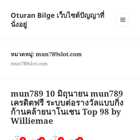
Oturan Bilge เว็บไซต์ปัญญาที่
นั่งอยู่
เมนู
และวิด
เจ็ต
หมวดหมู่:
mun789slot.com
mun789slot.com
mun789 10 มิถุนายน mun789
เครดิตฟรี ระบบต่อรางวัลแบบกิ่ง
ก้านคล้ายนาโนเชน Top 98 by
Williemae
0
0
0
0