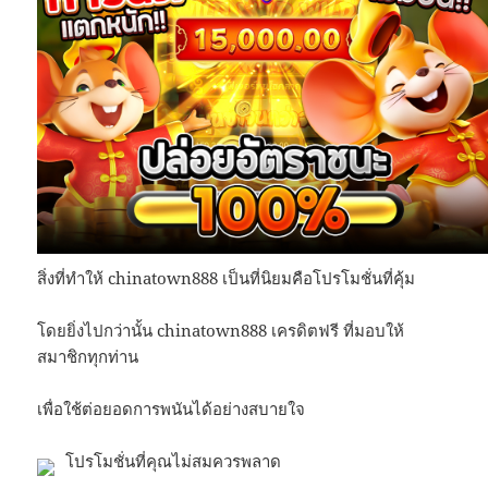
สิ่งที่ทำให้ chinatown888 เป็นที่นิยมคือโปรโมชั่นที่คุ้ม
โดยยิ่งไปกว่านั้น chinatown888 เครดิตฟรี ที่มอบให้
สมาชิกทุกท่าน
เพื่อใช้ต่อยอดการพนันได้อย่างสบายใจ
โปรโมชั่นที่คุณไม่สมควรพลาด