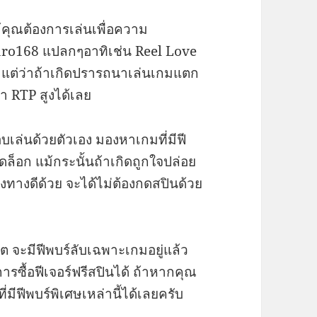
ม้คุณต้องการเล่นเพื่อความ
aro168 แปลกๆอาทิเช่น Reel Love
ดี แต่ว่าถ้าเกิดปรารถนาเล่นเกมแตก
ค่า RTP สูงได้เลย
เล่นด้วยตัวเอง มองหาเกมที่มีฟี
ล็อก แม้กระนั้นถ้าเกิดถูกใจปล่อย
างทางดีด้วย จะได้ไม่ต้องกดสปินด้วย
อต จะมีฟีพบร์ลับเฉพาะเกมอยู่แล้ว
การซื้อฟีเจอร์ฟรีสปินได้ ถ้าหากคุณ
มีฟีพบร์พิเศษเหล่านี้ได้เลยครับ