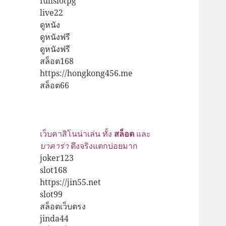
fullslotpg
live22
ดูหนัง
ดูหนังฟรี
ดูหนังฟรี
สล็อต168
https://hongkong456.me
สล็อต66
เว็บคาสิโนน่าเล่น ทั้ง
สล็อต
และ
บาคาร่า
ตึงจริงแตกบ่อยมาก
joker123
slot168
https://jin55.net
slot99
สล็อตเว็บตรง
jinda44