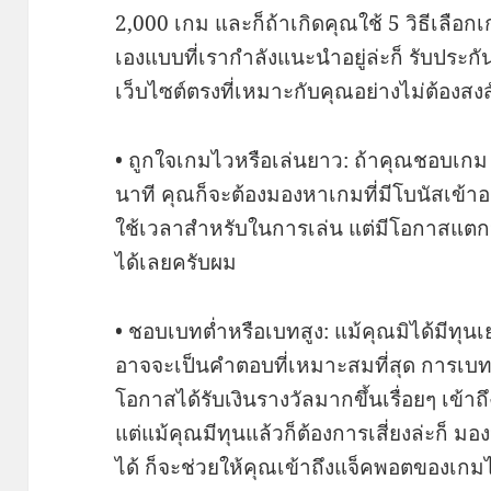
2,000 เกม และก็ถ้าเกิดคุณใช้ 5 วิธีเลือ
เองแบบที่เรากำลังแนะนำอยู่ล่ะก็ รับประก
เว็บไซต์ตรงที่เหมาะกับคุณอย่างไม่ต้องส
• ถูกใจเกมไวหรือเล่นยาว: ถ้าคุณชอบเก
นาที คุณก็จะต้องมองหาเกมที่มีโบนัสเข้าอย
ใช้เวลาสำหรับในการเล่น แต่มีโอกาสแตก
ได้เลยครับผม
• ชอบเบทต่ำหรือเบทสูง: แม้คุณมิได้มีทุนเ
อาจจะเป็นคำตอบที่เหมาะสมที่สุด การเบท
โอกาสได้รับเงินรางวัลมากขึ้นเรื่อยๆ เข้า
แต่แม้คุณมีทุนแล้วก็ต้องการเสี่ยงล่ะก็ มอ
ได้ ก็จะช่วยให้คุณเข้าถึงแจ็คพอตของเกมไ