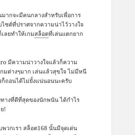
วนมากจะมีคนกลางสำหรับเพื่อการ
เว็บไซต์ที่ปราศจากความน่าไว้วางใจ
ก็เลยทำให้เกม
สล็อต
ที่เล่นแตกยาก
faro มีความน่าวางใจแล้วก็ความ
เกมต่างๆมาก เล่นแล้วสุขใจ ไม่มีหนี
ไรก็ถอนได้ไม่ยั้งแน่นอนนะครับ
างที่ดีที่สุดของนักพนัน ได้กำไร
ลย!
พวกเรา สล็อต168 นั้นมีจุดเด่น