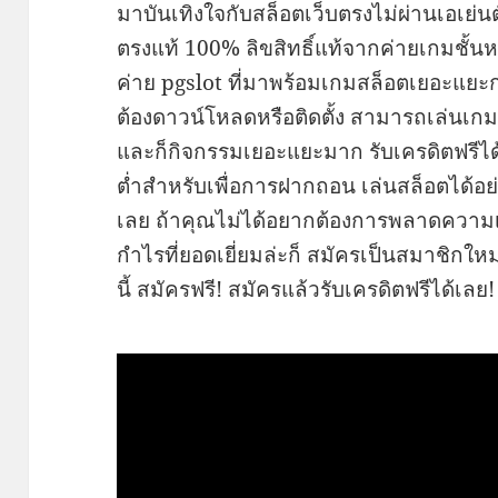
มาบันเทิงใจกับสล็อตเว็บตรงไม่ผ่านเอเย่น
ตรงแท้ 100% ลิขสิทธิ์แท้จากค่ายเกมชั้
ค่าย pgslot ที่มาพร้อมเกมสล็อตเยอะแยะกว
ต้องดาวน์โหลดหรือติดตั้ง สามารถเล่นเกม
และก็กิจกรรมเยอะแยะมาก รับเครดิตฟรีได้ไ
ต่ำสำหรับเพื่อการฝากถอน เล่นสล็อตได้อ
เลย ถ้าคุณไม่ได้อยากต้องการพลาดควา
กำไรที่ยอดเยี่ยมล่ะก็ สมัครเป็นสมาชิกใหม
นี้ สมัครฟรี! สมัครแล้วรับเครดิตฟรีได้เลย!