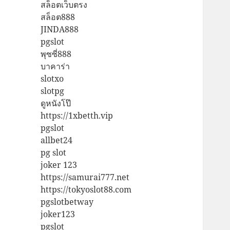
สล็อตเว็บตรง
สล็อต888
JINDA888
pgslot
พุซซี่888
บาคาร่า
slotxo
slotpg
ดูหนังโป๊
https://1xbetth.vip
pgslot
allbet24
pg slot
joker 123
https://samurai777.net
https://tokyoslot88.com
pgslotbetway
joker123
pgslot