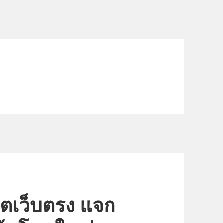
อตเว็บตรง แจก