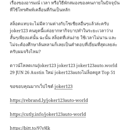
เรื่องของอารมณ์ เวลา หรือวิธีพักสมองของคนภายในปัจจุบัน
ที่ใช้โทรศัพท์เคลื่อนที่กันเป็นหลัก
สล็อตแทบจะไม่มีความต่างกับโซเชียลอื่นๆแล้วล่ะครับ
joker123 คนยุคนี้แค่อยากหากิจบาปทำในระยะเวลาว่าง
สั้นๆเพียงแค่นั้น ฉะนั้น สล็อตที่เล่นง่าย ใช้เวลาไม่นาน และ
ไม่จะต้องศึกษาล้นหลามก็เลยเป็นคำตอบที่เยี่ยมที่สุดเลยล่ะ
ครับผมจริงไหม?
ดาวน์โหลดเกมJoker123 joker123 joker123auto.world
29 JUN 26 Austin ใหม่ joker123autoไม่ล็อคยูส Top 51
ขอขอบคุณมากเว็ปไซต์
joker123
https://rebrand.ly/joker123auto-world
https://cutly.info/joker123auto-world
https://bitt.to/97s9lk