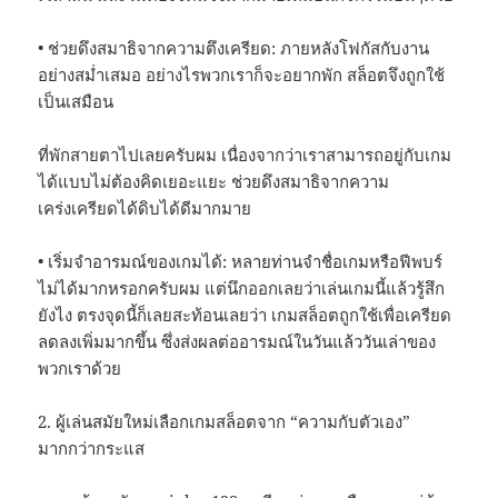
• ช่วยดึงสมาธิจากความตึงเครียด: ภายหลังโฟกัสกับงาน
อย่างสม่ำเสมอ อย่างไรพวกเราก็จะอยากพัก สล็อตจึงถูกใช้
เป็นเสมือน
ที่พักสายตาไปเลยครับผม เนื่องจากว่าเราสามารถอยู่กับเกม
ได้แบบไม่ต้องคิดเยอะแยะ ช่วยดึงสมาธิจากความ
เคร่งเครียดได้ดิบได้ดีมากมาย
• เริ่มจำอารมณ์ของเกมได้: หลายท่านจำชื่อเกมหรือฟีพบร์
ไม่ได้มากหรอกครับผม แต่นึกออกเลยว่าเล่นเกมนี้แล้วรู้สึก
ยังไง ตรงจุดนี้ก็เลยสะท้อนเลยว่า เกมสล็อตถูกใช้เพื่อเครียด
ลดลงเพิ่มมากขึ้น ซึ่งส่งผลต่ออารมณ์ในวันแล้ววันเล่าของ
พวกเราด้วย
2. ผู้เล่นสมัยใหม่เลือกเกมสล็อตจาก “ความกับตัวเอง”
มากกว่ากระแส