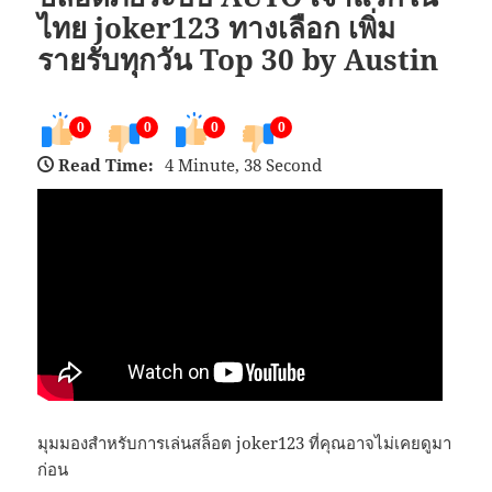
ไทย joker123 ทางเลือก เพิ่ม
รายรับทุกวัน Top 30 by Austin
0
0
0
0
Read Time:
4 Minute, 38 Second
มุมมองสำหรับการเล่นสล็อต joker123 ที่คุณอาจไม่เคยดูมา
ก่อน