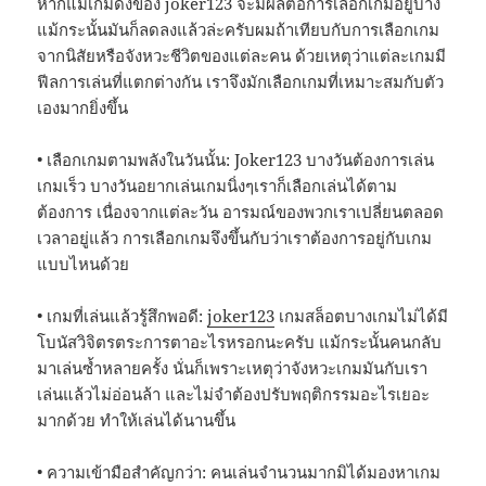
หากแม้เกมดังของ joker123 จะมีผลต่อการเลือกเกมอยู่บ้าง
แม้กระนั้นมันก็ลดลงแล้วล่ะครับผมถ้าเทียบกับการเลือกเกม
จากนิสัยหรือจังหวะชีวิตของแต่ละคน ด้วยเหตุว่าแต่ละเกมมี
ฟีลการเล่นที่แตกต่างกัน เราจึงมักเลือกเกมที่เหมาะสมกับตัว
เองมากยิ่งขึ้น
• เลือกเกมตามพลังในวันนั้น: Joker123 บางวันต้องการเล่น
เกมเร็ว บางวันอยากเล่นเกมนิ่งๆเราก็เลือกเล่นได้ตาม
ต้องการ เนื่องจากแต่ละวัน อารมณ์ของพวกเราเปลี่ยนตลอด
เวลาอยู่แล้ว การเลือกเกมจึงขึ้นกับว่าเราต้องการอยู่กับเกม
แบบไหนด้วย
• เกมที่เล่นแล้วรู้สึกพอดี:
joker123
เกมสล็อตบางเกมไม่ได้มี
โบนัสวิจิตรตระการตาอะไรหรอกนะครับ แม้กระนั้นคนกลับ
มาเล่นซ้ำหลายครั้ง นั่นก็เพราะเหตุว่าจังหวะเกมมันกับเรา
เล่นแล้วไม่อ่อนล้า และไม่จำต้องปรับพฤติกรรมอะไรเยอะ
มากด้วย ทำให้เล่นได้นานขึ้น
• ความเข้ามือสำคัญกว่า: คนเล่นจำนวนมากมิได้มองหาเกม