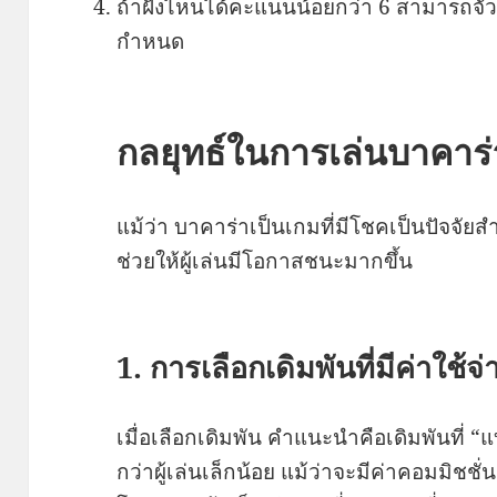
ถ้าฝั่งไหนได้คะแนนน้อยกว่า 6 สามารถจั่วไ
กำหนด
กลยุทธ์ในการเล่นบาคาร่
แม้ว่า บาคาร่าเป็นเกมที่มีโชคเป็นปัจจั
ช่วยให้ผู้เล่นมีโอกาสชนะมากขึ้น
1. การเลือกเดิมพันที่มีค่าใช้จ่
เมื่อเลือกเดิมพัน คำแนะนำคือเดิมพันที่ 
กว่าผู้เล่นเล็กน้อย แม้ว่าจะมีค่าคอมมิชชั