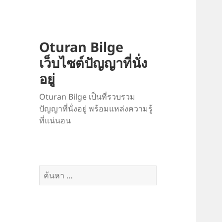
Oturan Bilge
เว็บไซต์ปัญญาที่นั่ง
อยู่
Oturan Bilge เป็นที่รวบรวม
ปัญญาที่นั่งอยู่ พร้อมแหล่งความรู้
ที่แน่นอน
ค้นหา
สำหรับ: