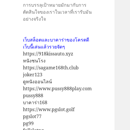
การบรรลุเป้าหมายมักมากับการ
ตัดสินใจของเราในเวลาที่เรารับมัน
อย่างจริงใจ
เว็บสล็อตและบาคาร่าของโครตดี
เว็บนี้เล่นแล้วรวยจัดๆ
https://918kissauto.xyz
หนังชนโรง
https://sagame168th.club
joker123
ดูหนังออนไลน์
https://www.pussy888play.com
pussy888
บาคาร่า168
https://www.pgslot.golf
pgslot77
pg99