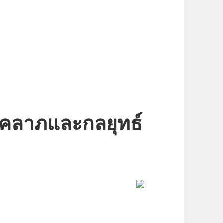
ชคลาภและกลยุทธ์