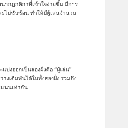
ากฎกติกาที่เข้าใจง่ายขึ้น มีการ
และไม่ซับซ้อน ทำให้มีผู้เล่นจำนวน
แบ่งออกเป็นสองฝั่งคือ “ผู้เล่น”
างเดิมพันได้ในทั้งสองฝั่ง รวมถึง
ีคะแนนเท่ากัน