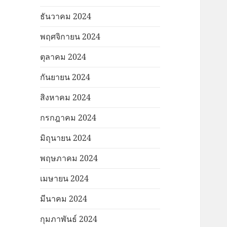
ธันวาคม 2024
พฤศจิกายน 2024
ตุลาคม 2024
กันยายน 2024
สิงหาคม 2024
กรกฎาคม 2024
มิถุนายน 2024
พฤษภาคม 2024
เมษายน 2024
มีนาคม 2024
กุมภาพันธ์ 2024