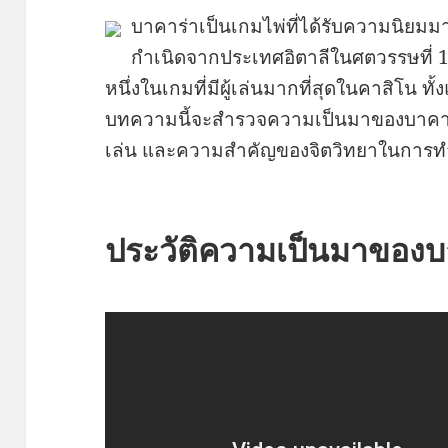
บาคาร่าเป็นเกมไพ่ที่ได้รับความนิยมม
กำเนิดจากประเทศอิตาลีในศตวรรษที่ 15
หนึ่งในเกมที่มีผู้เล่นมากที่สุดในคาสิโน
บทความนี้จะสำรวจความเป็นมาของบาคาร่า
เล่น และความสำคัญของจิตวิทยาในการทำ
ประวัติความเป็นมาของบ