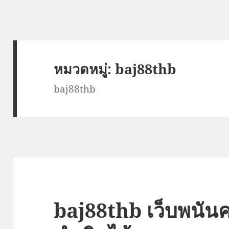
หมวดหมู่:
baj88thb
baj88thb
baj88thb เว็บพนันค