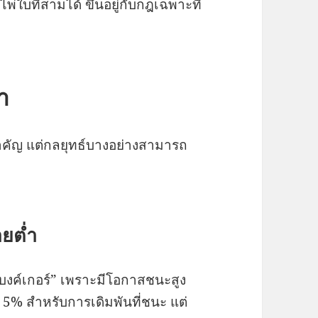
พ่ใบที่สามได้ ขึ้นอยู่กับกฎเฉพาะที่
า
ยสำคัญ แต่กลยุทธ์บางอย่างสามารถ
ายต่ำ
“แบงค์เกอร์” เพราะมีโอกาสชนะสูง
่น 5% สำหรับการเดิมพันที่ชนะ แต่