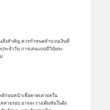
นสิ่งสำคัญ ควรกำหนดจำนวนเงินที่
ตประจำวัน การเล่นแบบมีวินัยจะ
ไป
พธ์ก่อนหน้าเพื่อคาดเดาผลใน
กันหลายรอบ อาจจะวางเดิมพันในฝั่ง