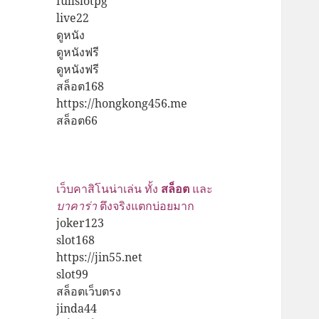
fullslotpg
live22
ดูหนัง
ดูหนังฟรี
ดูหนังฟรี
สล็อต168
https://hongkong456.me
สล็อต66
เว็บคาสิโนน่าเล่น ทั้ง
สล็อต
และ
บาคาร่า
ตึงจริงแตกบ่อยมาก
joker123
slot168
https://jin55.net
slot99
สล็อตเว็บตรง
jinda44