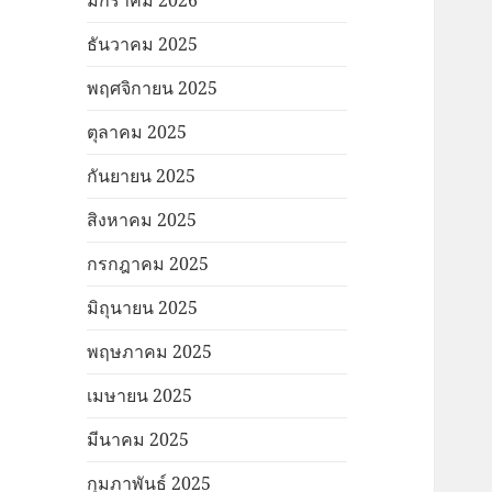
มกราคม 2026
ธันวาคม 2025
พฤศจิกายน 2025
ตุลาคม 2025
กันยายน 2025
สิงหาคม 2025
กรกฎาคม 2025
มิถุนายน 2025
พฤษภาคม 2025
เมษายน 2025
มีนาคม 2025
กุมภาพันธ์ 2025