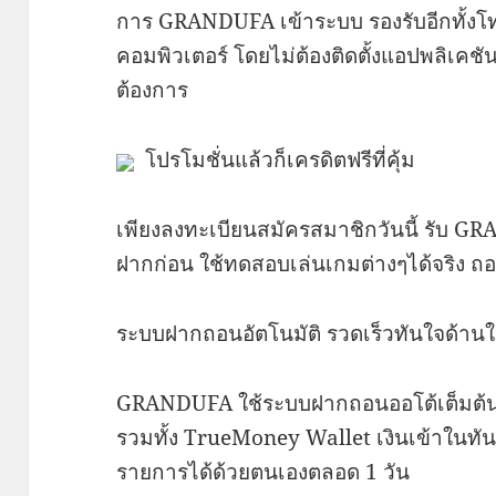
การ GRANDUFA เข้าระบบ รองรับอีกทั้งโทรศั
คอมพิวเตอร์ โดยไม่ต้องติดตั้งแอปพลิเคชัน เ
ต้องการ
โปรโมชั่นแล้วก็เครดิตฟรีที่คุ้ม
เพียงลงทะเบียนสมัครสมาชิกวันนี้ รับ GR
ฝากก่อน ใช้ทดสอบเล่นเกมต่างๆได้จริง ถอ
ระบบฝากถอนอัตโนมัติ รวดเร็วทันใจด้านใ
GRANDUFA ใช้ระบบฝากถอนออโต้เต็มต้น
รวมทั้ง TrueMoney Wallet เงินเข้าในทั
รายการได้ด้วยตนเองตลอด 1 วัน