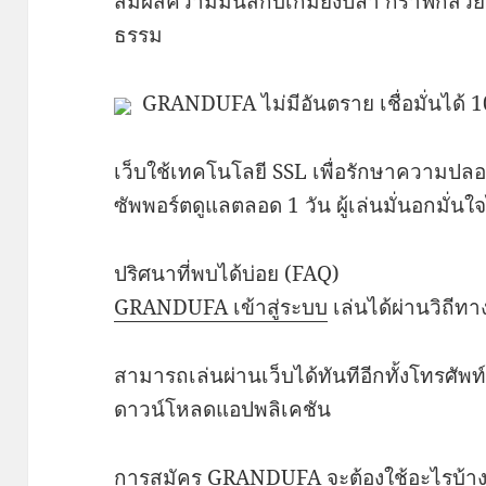
สัมผัสความมันส์กับเกมยิงปลา กราฟิกสว
ธรรม
GRANDUFA ไม่มีอันตราย เชื่อมั่นได้
เว็บใช้เทคโนโลยี SSL เพื่อรักษาความปลอ
ซัพพอร์ตดูแลตลอด 1 วัน ผู้เล่นมั่นอกมั
ปริศนาที่พบได้บ่อย (FAQ)
GRANDUFA เข้าสู่ระบบ
เล่นได้ผ่านวิถีทา
สามารถเล่นผ่านเว็บได้ทันทีอีกทั้งโทรศัพท์
ดาวน์โหลดแอปพลิเคชัน
การสมัคร GRANDUFA จะต้องใช้อะไรบ้า