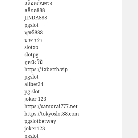
สล็อตเว็บตรง
สล็อต888
JINDA888
pgslot
พุซซี่888
บาคาร่า
slotxo
slotpg
ดูหนังโป๊
https://1xbetth.vip
pgslot
allbet24
pg slot
joker 123
https://samurai777.net
https://tokyoslot88.com
pgslotbetway
joker123
pgslot