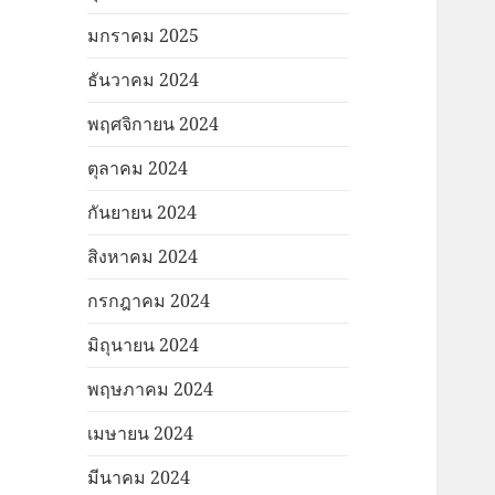
มกราคม 2025
ธันวาคม 2024
พฤศจิกายน 2024
ตุลาคม 2024
กันยายน 2024
สิงหาคม 2024
กรกฎาคม 2024
มิถุนายน 2024
พฤษภาคม 2024
เมษายน 2024
มีนาคม 2024