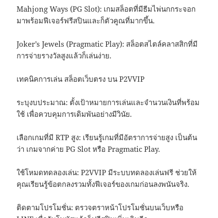
Mahjong Ways (PG Slot): เกมสล็อตที่มีธีมไพ่นกกระจอก
มาพร้อมฟีเจอร์ฟรีสปินและก็ตัวคูณที่มากขึ้น.
Joker’s Jewels (Pragmatic Play): สล็อตสไตล์คลาสสิกที่มี
การจ่ายรางวัลสูงแล้วก็เล่นง่าย.
เทคนิคการเล่น สล็อตเว็บตรง บน P2VVIP
ระบุงบประมาณ: ตั้งเป้าหมายการเล่นและจำนวนเงินที่พร้อม
ใช้ เพื่อควบคุมการเดิมพันอย่างมีวินัย.
เลือกเกมที่มี RTP สูง: เรียนรู้เกมที่มีอัตราการจ่ายสูง เป็นต้น
ว่า เกมจากค่าย PG Slot หรือ Pragmatic Play.
ใช้โหมดทดลองเล่น: P2VVIP มีระบบทดลองเล่นฟรี ช่วยให้
คุณเรียนรู้ข้อตกลงรวมทั้งฟีเจอร์ของเกมก่อนลงพนันจริง.
ติดตามโปรโมชั่น: ตรวจตราหน้าโปรโมชั่นบนเว็บหรือ