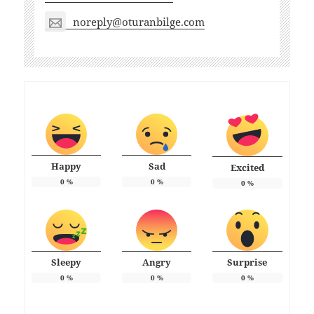
noreply@oturanbilge.com
Happy
Sad
Excited
0
%
0
%
0
%
Sleepy
Angry
Surprise
0
%
0
%
0
%