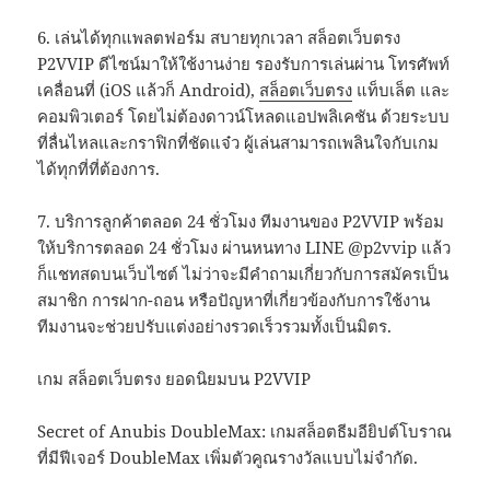
6. เล่นได้ทุกแพลตฟอร์ม สบายทุกเวลา สล็อตเว็บตรง
P2VVIP ดีไซน์มาให้ใช้งานง่าย รองรับการเล่นผ่าน โทรศัพท์
เคลื่อนที่ (iOS แล้วก็ Android),
สล็อตเว็บตรง
แท็บเล็ต และ
คอมพิวเตอร์ โดยไม่ต้องดาวน์โหลดแอปพลิเคชัน ด้วยระบบ
ที่ลื่นไหลและกราฟิกที่ชัดแจ๋ว ผู้เล่นสามารถเพลินใจกับเกม
ได้ทุกที่ที่ต้องการ.
7. บริการลูกค้าตลอด 24 ชั่วโมง ทีมงานของ P2VVIP พร้อม
ให้บริการตลอด 24 ชั่วโมง ผ่านหนทาง LINE @p2vvip แล้ว
ก็แชทสดบนเว็บไซต์ ไม่ว่าจะมีคำถามเกี่ยวกับการสมัครเป็น
สมาชิก การฝาก-ถอน หรือปัญหาที่เกี่ยวข้องกับการใช้งาน
ทีมงานจะช่วยปรับแต่งอย่างรวดเร็วรวมทั้งเป็นมิตร.
เกม สล็อตเว็บตรง ยอดนิยมบน P2VVIP
Secret of Anubis DoubleMax: เกมสล็อตธีมอียิปต์โบราณ
ที่มีฟีเจอร์ DoubleMax เพิ่มตัวคูณรางวัลแบบไม่จำกัด.