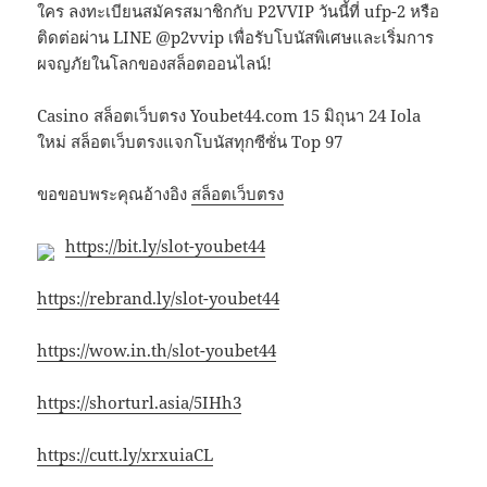
ใคร ลงทะเบียนสมัครสมาชิกกับ P2VVIP วันนี้ที่ ufp-2 หรือ
ติดต่อผ่าน LINE @p2vvip เพื่อรับโบนัสพิเศษและเริ่มการ
ผจญภัยในโลกของสล็อตออนไลน์!
Casino สล็อตเว็บตรง Youbet44.com 15 มิถุนา 24 Iola
ใหม่ สล็อตเว็บตรงแจกโบนัสทุกซีซั่น Top 97
ขอขอบพระคุณอ้างอิง
สล็อตเว็บตรง
https://bit.ly/slot-youbet44
https://rebrand.ly/slot-youbet44
https://wow.in.th/slot-youbet44
https://shorturl.asia/5IHh3
https://cutt.ly/xrxuiaCL