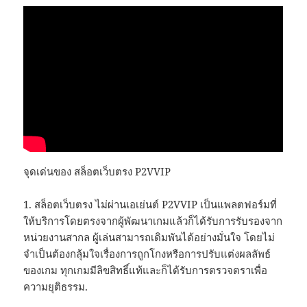
จุดเด่นของ สล็อตเว็บตรง P2VVIP
1. สล็อตเว็บตรง ไม่ผ่านเอเย่นต์ P2VVIP เป็นแพลตฟอร์มที่
ให้บริการโดยตรงจากผู้พัฒนาเกมแล้วก็ได้รับการรับรองจาก
หน่วยงานสากล ผู้เล่นสามารถเดิมพันได้อย่างมั่นใจ โดยไม่
จำเป็นต้องกลุ้มใจเรื่องการถูกโกงหรือการปรับแต่งผลลัพธ์
ของเกม ทุกเกมมีลิขสิทธิ์แท้และก็ได้รับการตรวจตราเพื่อ
ความยุติธรรม.