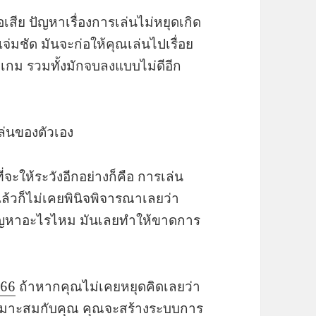
ือเสีย ปัญหาเรื่องการเล่นไม่หยุดเกิด
จ่มชัด มันจะก่อให้คุณเล่นไปเรื่อย
กม รวมทั้งมักจบลงแบบไม่ดีอีก
่นของตัวเอง
ะให้ระวังอีกอย่างก็คือ การเล่น
วก็ไม่เคยพินิจพิจารณาเลยว่า
ปัญหาอะไรไหม มันเลยทำให้ขาดการ
ก66
ถ้าหากคุณไม่เคยหยุดคิดเลยว่า
หมาะสมกับคุณ คุณจะสร้างระบบการ