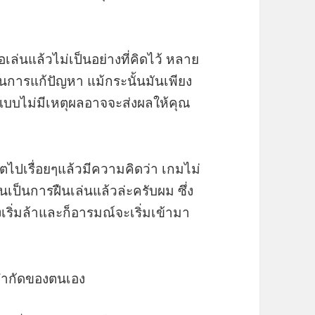
เล่นแล้วไม่เป็นอย่างที่คิดไว้ หลาย
นการแก้ปัญหา แม้กระนั้นมันเพียง
ยนแบบไม่มีเหตุผลอาจจะส่งผลให้คุณ
ตไปเรื่อยๆแล้วมีความคิดว่า เกมไม่
่นเป็นการฝืนเล่นแล้วล่ะครับผม ซึ่ง
ิ่มล้าและก็อารมณ์จะเริ่มเข้ามา
จำกัดของตนเอง