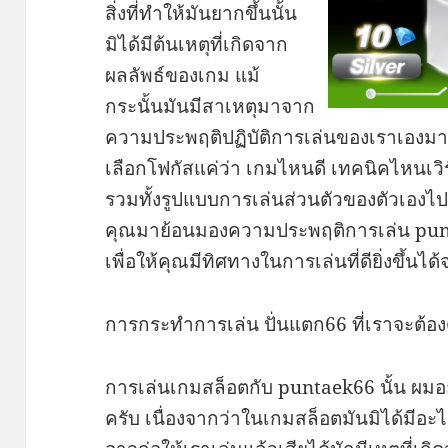
สิ่งที่ทำให้มันยากขึ้นนั้น
มิได้มีต้นเหตุที่เกิดจาก
ผลลัพธ์ของเกม แม้
กระนั้นมันมีสาเหตุมาจาก
ความประพฤติปฏิบัติการเล่นของเราเองมา
เลือกโฟกัสแค่ว่า เกมไหนดี เทคนิคไหนเวิร
รวมทั้งรูปแบบการเล่นส่วนตัวของตัวเองไป
คุณมาย้อนมองความประพฤติการเล่น punt
เพื่อให้คุณมีทิศทางในการเล่นที่ดียิ่งขึ้นได้
การกระทำการเล่น ปั่นแตก66 ที่เราจะต้อง
การเล่นเกมสล็อตกับ puntaek66 นั้น ผม
ครับ เนื่องจากว่าในเกมสล็อตมันมิได้มีอะไ