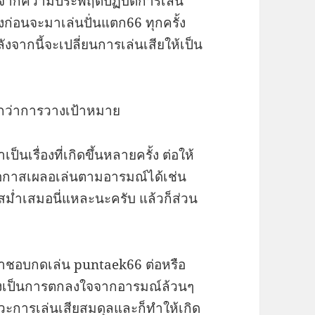
กิดจากความประพฤติปฏิบัติการเล่น
ก่อนจะมาเล่นปั่นแตก66 ทุกครั้ง
งจากนี้จะเปลี่ยนการเล่นเสียให้เป็น
กว่าการวางเป้าหมาย
นเรื่องที่เกิดขึ้นหลายครั้ง ต่อให้
อกาสเผลอเล่นตามอารมณ์ได้เช่น
่นสม่ำเสมอนี่แหละนะครับ แล้วก็ส่วน
ราชอบกดเล่น puntaek66 ต่อหรือ
ว ซึ่งเป็นการตกลงใจจากอารมณ์ล้วนๆ
ะการเล่นเสียสมดุลและก็ทำให้เกิด