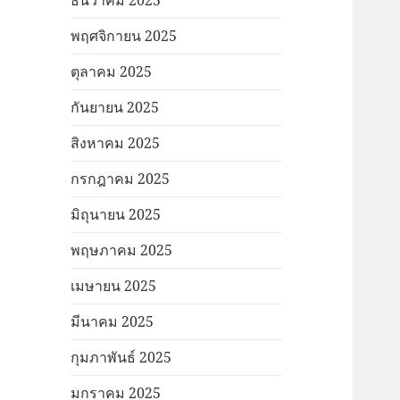
ธันวาคม 2025
พฤศจิกายน 2025
ตุลาคม 2025
กันยายน 2025
สิงหาคม 2025
กรกฎาคม 2025
มิถุนายน 2025
พฤษภาคม 2025
เมษายน 2025
มีนาคม 2025
กุมภาพันธ์ 2025
มกราคม 2025