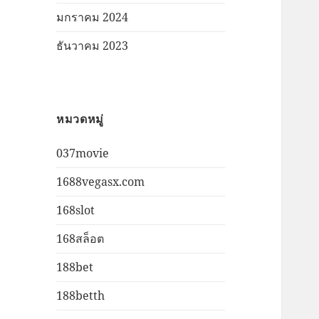
มกราคม 2024
ธันวาคม 2023
หมวดหมู่
037movie
1688vegasx.com
168slot
168สล็อต
188bet
188betth