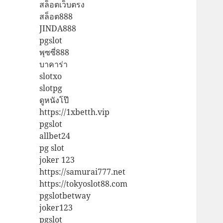
สล็อตเว็บตรง
สล็อต888
JINDA888
pgslot
พุซซี่888
บาคาร่า
slotxo
slotpg
ดูหนังโป๊
https://1xbetth.vip
pgslot
allbet24
pg slot
joker 123
https://samurai777.net
https://tokyoslot88.com
pgslotbetway
joker123
pgslot