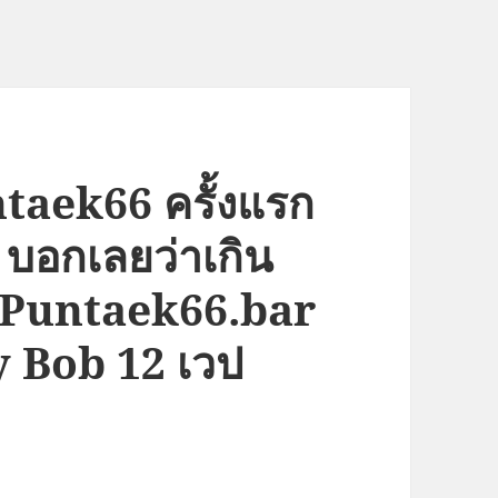
taek66 ครั้งแรก
ี้ บอกเลยว่าเกิน
่ Puntaek66.bar
y Bob 12 เวป