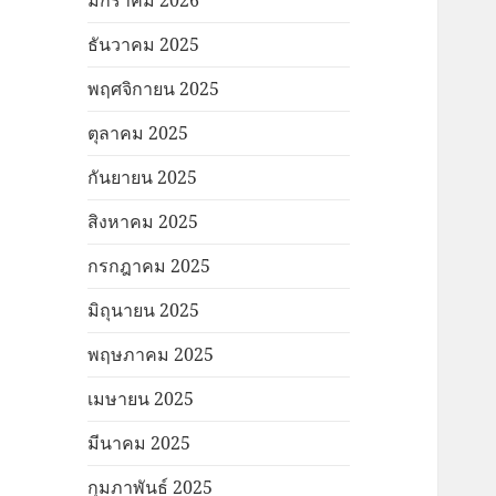
มกราคม 2026
ธันวาคม 2025
พฤศจิกายน 2025
ตุลาคม 2025
กันยายน 2025
สิงหาคม 2025
กรกฎาคม 2025
มิถุนายน 2025
พฤษภาคม 2025
เมษายน 2025
มีนาคม 2025
กุมภาพันธ์ 2025