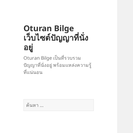
Oturan Bilge
เว็บไซต์ปัญญาที่นั่ง
อยู่
Oturan Bilge เป็นที่รวบรวม
ปัญญาที่นั่งอยู่ พร้อมแหล่งความรู้
ที่แน่นอน
ค้นหา
สำหรับ: