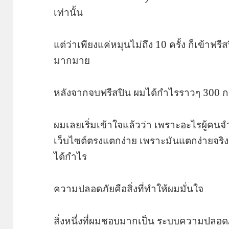
เท่านั้น
แต่ว่าเพียงแค่หมุนไม่ถึง 10 ครั้ง ก็เข้าฟ
มากมาย
หลังจากจบฟรีสปิน ผมได้กำไรราวๆ 300 ก
ผมเลยเริ่มเข้าใจแล้วว่า เพราะอะไรผู้คนจ
เว็บไซต์ตรงแตกง่าย เพราะมันแตกง่ายจริง ไ
ได้กำไร
ความปลอดภัยคือสิ่งที่ทำให้ผมมั่นใจ
สิ่งหนึ่งที่ผมชอบมากเป็น ระบบความปลอ