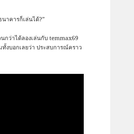
ีธนาคารก็เล่นได้?”
 จนกว่าได้ลองเล่นกับ temmax69
รวมทั้งบอกเลยว่า ประสบการณ์คราว