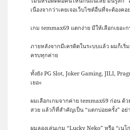
ไม่นหรือติดต่อคนไหนกันแน่เลย มันรู้สึ
เนื่องจากว่าเคยเจอเว็บไซต์อื่นที่จะต้องคอ
เกม temmax69 แตกง่าย มีให้เลือกเยอะกระ
ภายหลังจากมีเครดิตในระบบแล้ว ผมก็เริ่มท
ครบทุกค่าย
ทั้งยัง PG Slot, Joker Gaming, JILI, Pra
เยอะ
ผมเลือกเกมจากค่าย temmax69 ก่อน ด้วย
สวย แล้วก็ที่สำคัญเป็น “แตกบ่อยครั้ง” อย่า
ผมลองเล่นเกม “Lucky Neko” หรือ “เนโ