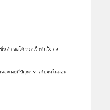
ั้นต่ำ ออโต้ รวดเร็วทันใจ ลง
ี้ อาจจะเคยมีปัญหาราวกับผมในตอน