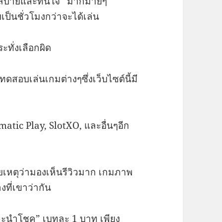
ก “สบายและทันใจ” มากมายๆ
ยเป็นชั่วโมงกว่าจะได้เล่น
ทั่งเลือกผิด
ดสอบเล่นเกมต่างๆซึ่งเว็บไซต์นี้มี
gmatic Play, SlotXO, และอื่นๆอีก
เหตุว่ามองเห็นรีวิวมาก เกมภาพ
งที่เขาว่ากัน
กะนำโชค” เบทละ 1 บาท เพียง