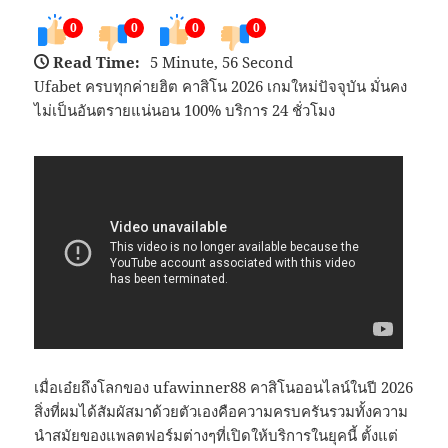
0
0
0
0
Read Time:
5 Minute, 56 Second
Ufabet ครบทุกค่ายฮิต คาสิโน 2026 เกมใหม่ปัจจุบัน มั่นคง
ไม่เป็นอันตรายแน่นอน 100% บริการ 24 ชั่วโมง
เมื่อเอ๋ยถึงโลกของ ufawinner88 คาสิโนออนไลน์ในปี 2026
สิ่งที่ผมได้สัมผัสมาด้วยตัวเองคือความครบครันรวมทั้งความ
นำสมัยของแพลตฟอร์มต่างๆที่เปิดให้บริการในยุคนี้ ตั้งแต่