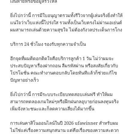
เงินหายหรือข้อมูลรั่วไหล
ยิ่งไปกว่านี้ การมีใบอนุญาตรวมทั้งรีวิวจากผู้เล่นจริงยิ่งทำให้
แน่ใจว่าเว็บแห่งนี้โปร่งใส รวมทั้งเป็นเว็บตรงไม่ผ่านเอเย่นต์
ผมสามารถเล่นด้วยความสุขใจ ไม่ต้องกังวลประเด็นการโกง
บริการ 24 ชั่วโมง รองรับทุกความจำเป็น
อีกจุดที่ผมติดอกติดใจคือบริการลูกค้า 1 วัน ไม่ว่าผมจะ
ประสบปัญหาเรื่องฝากถอน ลืมรหัสผ่าน หรือสงสัยเกี่ยวกับ
โปรโมชั่น คณะทำงานตอบกลับโดยทันทีแล้วก็ช่วยแก้ไข
ปัญหาอย่างเร็ว
ยิ่งไปกว่านี้ การมีระบบระเบียบทดสอบเล่นฟรี ทำให้ผม
สามารถทดลองเกมใหม่ๆหรือฝึกฝนกลอุบายก่อนลงทุนจริง
เพิ่มจังหวะชนะและก็ลดความเสี่ยงได้มากขึ้น
การเล่นคาสิโนออนไลน์ในปี 2026 ufawinner สำหรับผม
ไม่ใช่แค่เรื่องความสนุกสนาน แต่คือเรื่องของความสะดวก