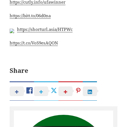
https://cutly.info/ufawinner
https://bitt.to/06d0na
https://shorturl.asia/HTPWc
https://t.co/VoS9esAQON
Share