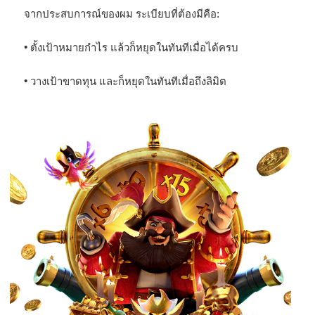
จากประสบการณ์ของผม ระเบียบที่ต้องมีคือ:
• ตั้งเป้าหมายกำไร แล้วก็หยุดในทันทีเมื่อได้ครบ
• วางเป้าขาดทุน และก็หยุดในทันทีเมื่อถึงลิมิต