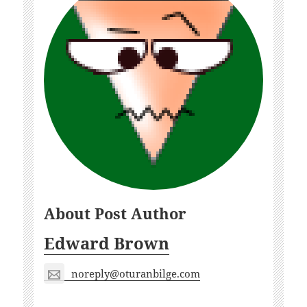
About Post Author
Edward Brown
noreply@oturanbilge.com