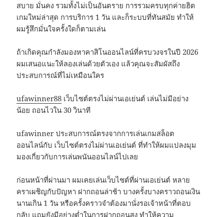
สบาย มั่นคง รวมทั้งไม่เป็นอันตราย การรวมครบทุกค่ายฮิต
เกมใหม่ล่าสุด การบริการ 1 วัน และก็ระบบที่ทันสมัย ทำให้
ผมรู้สึกมั่นใจครั้งใดก็ตามเล่น
ถ้าเกิดคุณกำลังมองหาคาสิโนออนไลน์ที่ครบวงจรในปี 2026
ผมเสนอแนะให้ลองเล่นด้วยตัวเอง แล้วคุณจะสัมผัสถึง
ประสบการณ์ที่ไม่เหมือนใคร
ufawinner88
เว็บไซต์ตรงไม่ผ่านเอเย่นต์ เล่นไม่มีอย่าง
น้อย ถอนไวใน 30 วินาที
ufawinner ประสบการณ์ตรงจากการเล่นเกมสล็อต
ออนไลน์กับ เว็บไซต์ตรงไม่ผ่านเอเย่นต์ ที่ทำให้ผมแปลงมุม
มองเกี่ยวกับการเล่นพนันออนไลน์ไปเลย
ก่อนหน้าที่ผ่านมา ผมเคยเล่นเว็บไซต์ที่ผ่านเอเย่นต์ หลาย
คราเผชิญกับปัญหา ฝากถอนล่าช้า บางครั้งบางคราวถอนเงิน
นานเกิน 1 วัน หรือครั้งคราวจำต้องมานั่งรอเจ้าหน้าที่ตอบ
กลับ แถมยังมีอย่างต่ำในการฝากถอนสูง ทำให้ความ