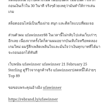
ถอนเงินเร็วใน 30 วินาที จริงๆด้วยเหตุว่ามันทำให้การเล่น
เกม
สล็อตออนไลน์เป็นเรื่องง่าย สนุก และติดใจแบบที่ผมเจอ
ส่วนตัวผม ufawinner88 ในเวลานี้ไม่กลับไปเล่นเว็บเก่าๆ
อีกเลย เนื่องจากครั้งใดก็ตามผมอยากบันเทิงใจหรือทดลอง
เกมใหม่ ผมรู้สึกเพลิดเพลินใจและมั่นใจว่าเงินทุกบาทที่ได้มา
จะถอนออกได้ทันที
เว็บพนัน ufawinner ufawinner 21 February 25
Sterling ดูรีวิวจากลูกค้าจริง ufawinnerปลดหนี้ได้ง่ายๆ
Top 89
ขอขอบพระคุณอ้างอิง
ufawinner
https://rebrand.ly/ufawinner